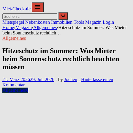
Zum
Miet-Check
.de
Inhalt
springen
Mietspiegel
Nebenkosten
Immobilien
Tools
Magazin
Login
Home
›
Magazin
›
Allgemeines
›
Hitzeschutz im Sommer: Was Mieter
beim Sonnenschutz rechtlich…
Allgemeines
Hitzeschutz im Sommer: Was Mieter
beim Sonnenschutz rechtlich beachten
müssen
21. März 2026
29. Juli 2026
-
by
Jochen
-
Hinterlasse einen
Kommentar
Allgemeines
§