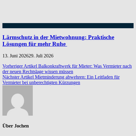
Lärmschutz in der Mietwohnung: Praktische
Lösungen für mehr Ruhe
13. Juni 2026
29. Juli 2026
Beitragsnavigation
Vorheriger Artikel
Balkonkraftwerk für Mieter: Was Vermieter nach
der neuen Rechtslage wissen müssen
Nächster Artikel
Mietminderung abwehren: Ein Leitfaden für
Vermieter bei unberechtigten Kürzungen
Über Jochen