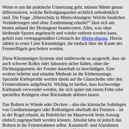
Wenn es um die praktische Umsetzung geht, müssen Mieter genau
differenzieren, welche Befestigungsarten rechtlich unbedenklich
sind. Die Frage „Hitzeschutz in Mietwohnungen: Welche baulichen
Veränderungen sind ohne Zustimmung erlaubt?“ lässt sich am
besten anhand der Montageart beantworten. Alles, was ohne
bleibende Spuren angebracht und wieder entfernt werden kann,
gehört zum vertragsgemäßen Gebrauch der
Mietwohnung
. Hierzu
zählen in erster Linie Klemmträger, die einfach über die Kante des
Fensterflügels geschoben werden.
Diese Klemmträger-Systeme sind mittlerweile so ausgereift, dass sie
auch schwere Rollos oder Jalousien sicher halten, ohne die
Dichtungsgummis der Fenster dauerhaft zu beschädigen. Eine
weitere beliebte und erlaubte Methode ist die Klebemontage.
Spezielle Klebeprofile werden direkt auf die Glasscheibe oder den
Fensterrahmen aufgebracht. Wichtig ist hierbei, dass hochwertige
Klebepads verwendet werden, die sich später mit einem Föhn oder
speziellen Reinigern ohne Rückstände ablösen lassen.
Das Bohren in Wände oder Decken – also das klassische Anbringen
von Gardinenstangen oder Rolloträgern oberhalb des Fensters – ist
in der Regel erlaubt, da Bohrlöcher im Mauerwerk beim Auszug
einfach zugespachtelt werden können. Absolut tabu ist jedoch das
Bohren in die Fensterrahmen selbst. Kunststoff- und Alurahmen