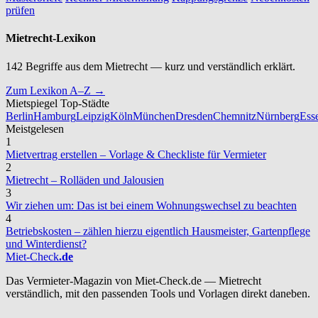
prüfen
Mietrecht-Lexikon
142 Begriffe aus dem Mietrecht — kurz und verständlich erklärt.
Zum Lexikon A–Z →
Mietspiegel Top-Städte
Berlin
Hamburg
Leipzig
Köln
München
Dresden
Chemnitz
Nürnberg
Ess
Meistgelesen
1
Mietvertrag erstellen – Vorlage & Checkliste für Vermieter
2
Mietrecht – Rolläden und Jalousien
3
Wir ziehen um: Das ist bei einem Wohnungswechsel zu beachten
4
Betriebskosten – zählen hierzu eigentlich Hausmeister, Gartenpflege
und Winterdienst?
Miet-Check
.de
Das Vermieter-Magazin von Miet-Check.de — Mietrecht
verständlich, mit den passenden Tools und Vorlagen direkt daneben.