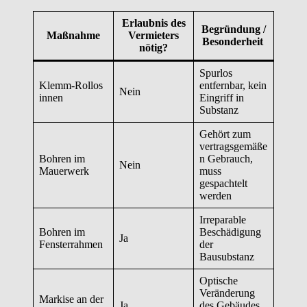
Erlaubnis des
Begründung /
Maßnahme
Vermieters
Besonderheit
nötig?
Spurlos
Klemm-Rollos
entfernbar, kein
Nein
innen
Eingriff in
Substanz
Gehört zum
vertragsgemäße
Bohren im
n Gebrauch,
Nein
Mauerwerk
muss
gespachtelt
werden
Irreparable
Bohren im
Beschädigung
Ja
Fensterrahmen
der
Bausubstanz
Optische
Veränderung
Markise an der
Ja
des Gebäudes,