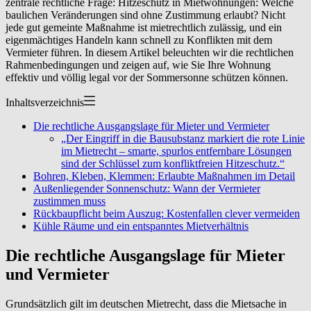
zentrale rechtliche Frage: Hitzeschutz in Mietwohnungen: Welche
baulichen Veränderungen sind ohne Zustimmung erlaubt? Nicht
jede gut gemeinte Maßnahme ist mietrechtlich zulässig, und ein
eigenmächtiges Handeln kann schnell zu Konflikten mit dem
Vermieter führen. In diesem Artikel beleuchten wir die rechtlichen
Rahmenbedingungen und zeigen auf, wie Sie Ihre Wohnung
effektiv und völlig legal vor der Sommersonne schützen können.
Inhaltsverzeichnis
Die rechtliche Ausgangslage für Mieter und Vermieter
„Der Eingriff in die Bausubstanz markiert die rote Linie
im Mietrecht – smarte, spurlos entfernbare Lösungen
sind der Schlüssel zum konfliktfreien Hitzeschutz.“
Bohren, Kleben, Klemmen: Erlaubte Maßnahmen im Detail
Außenliegender Sonnenschutz: Wann der Vermieter
zustimmen muss
Rückbaupflicht beim Auszug: Kostenfallen clever vermeiden
Kühle Räume und ein entspanntes Mietverhältnis
Die rechtliche Ausgangslage für Mieter
und Vermieter
Grundsätzlich gilt im deutschen Mietrecht, dass die Mietsache in