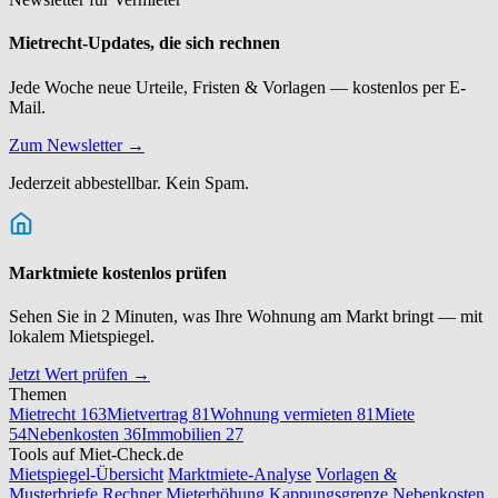
Mietrecht-Updates, die sich rechnen
Jede Woche neue Urteile, Fristen & Vorlagen — kostenlos per E-
Mail.
Zum Newsletter →
Jederzeit abbestellbar. Kein Spam.
Marktmiete kostenlos prüfen
Sehen Sie in 2 Minuten, was Ihre Wohnung am Markt bringt — mit
lokalem Mietspiegel.
Jetzt Wert prüfen →
Themen
Mietrecht
163
Mietvertrag
81
Wohnung vermieten
81
Miete
54
Nebenkosten
36
Immobilien
27
Tools auf Miet-Check.de
Mietspiegel-Übersicht
Marktmiete-Analyse
Vorlagen &
Musterbriefe
Rechner Mieterhöhung
Kappungsgrenze
Nebenkosten