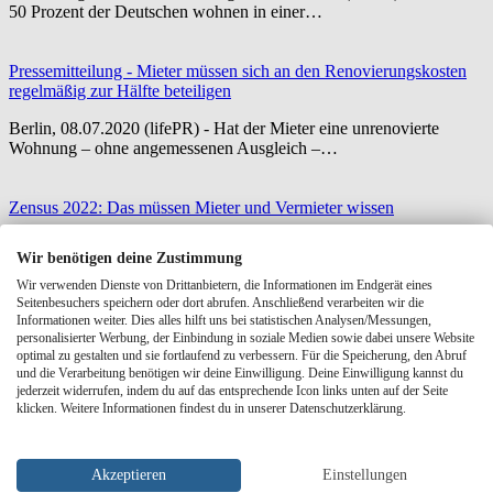
50 Prozent der Deutschen wohnen in einer…
Pressemitteilung - Mieter müssen sich an den Renovierungskosten
regelmäßig zur Hälfte beteiligen
Berlin, 08.07.2020 (lifePR) - Hat der Mieter eine unrenovierte
Wohnung – ohne angemessenen Ausgleich –…
Zensus 2022: Das müssen Mieter und Vermieter wissen
Für viele ist unklar, was bei der Gebäude- und Wohnungszählung
Wir benötigen deine Zustimmung
abgefragt werden darf. Beim Zensus…
Wir verwenden Dienste von Drittanbietern, die Informationen im Endgerät eines
Seitenbesuchers speichern oder dort abrufen. Anschließend verarbeiten wir die
Informationen weiter. Dies alles hilft uns bei statistischen Analysen/Messungen,
Pressemitteilung - Eigentümer und Mieter müssen sich auf Verwalter
personalisierter Werbung, der Einbindung in soziale Medien sowie dabei unsere Website
verlassen können
optimal zu gestalten und sie fortlaufend zu verbessern. Für die Speicherung, den Abruf
und die Verarbeitung benötigen wir deine Einwilligung. Deine Einwilligung kannst du
Berlin, 16.06.2020 (lifePR) - Anlässlich der WEG-Reform hat der
jederzeit widerrufen, indem du auf das entsprechende Icon links unten auf der Seite
Verband der Immobilienverwalter Deutschland (VDIV
klicken. Weitere Informationen findest du in unserer Datenschutzerklärung.
Deutschland)…
Akzeptieren
Einstellungen
Legionellen-Gefahr im Sommer: Was Vermieter und Mieter wissen