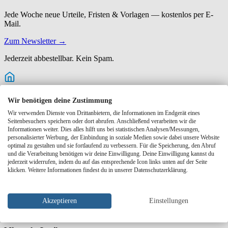
Jede Woche neue Urteile, Fristen & Vorlagen — kostenlos per E-
Mail.
Zum Newsletter →
Jederzeit abbestellbar. Kein Spam.
Marktmiete kostenlos prüfen
Wir benötigen deine Zustimmung
Wir verwenden Dienste von Drittanbietern, die Informationen im Endgerät eines
Sehen Sie in 2 Minuten, was Ihre Wohnung am Markt bringt — mit
Seitenbesuchers speichern oder dort abrufen. Anschließend verarbeiten wir die
lokalem Mietspiegel.
Informationen weiter. Dies alles hilft uns bei statistischen Analysen/Messungen,
personalisierter Werbung, der Einbindung in soziale Medien sowie dabei unsere Website
Jetzt Wert prüfen →
optimal zu gestalten und sie fortlaufend zu verbessern. Für die Speicherung, den Abruf
und die Verarbeitung benötigen wir deine Einwilligung. Deine Einwilligung kannst du
Themen
jederzeit widerrufen, indem du auf das entsprechende Icon links unten auf der Seite
Mietrecht
163
Mietvertrag
81
Wohnung vermieten
81
Miete
klicken. Weitere Informationen findest du in unserer Datenschutzerklärung.
54
Nebenkosten
36
Immobilien
27
Tools auf Miet-Check.de
Mietspiegel-Übersicht
Marktmiete-Analyse
Vorlagen &
Musterbriefe
Rechner Mieterhöhung
Kappungsgrenze
Nebenkosten
Akzeptieren
Einstellungen
prüfen