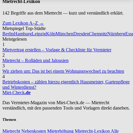
Mietrecht-Lexikon
142 Begriffe aus dem Mietrecht — kurz und verständlich erklärt.
Zum Lexikon A–Z →
Mietspiegel Top-Städte
Berlin
Hamburg
Leipzig
Köln
München
Dresden
Chemnitz
Nürnberg
Ess
Meistgelesen
1
Mietvertrag erstellen – Vorlage & Checkliste für Vermieter
2
Mietrecht – Rolläden und Jalousien
3
Wir ziehen um: Das ist bei einem Wohnungswechsel zu beachten
4
Betriebskosten – zählen hierzu eigentlich Hausmeister, Gartenpflege
und Winterdienst?
Miet-Check
.de
Das Vermieter-Magazin von Miet-Check.de — Mietrecht
verständlich, mit den passenden Tools und Vorlagen direkt daneben.
Themen
Mietrecht
Nebenkosten
Mieterhöhung
Mietrecht-Lexikon
Alle