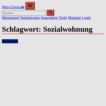
Zum
Miet-Check
.de
Inhalt
springen
Mietspiegel
Nebenkosten
Immobilien
Tools
Magazin
Login
Schlagwort:
Sozialwohnung
Mietrecht
§