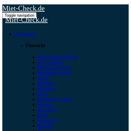
Miet-Check.de
Toggle navigation
Miet-Check.de
Mietspiegel
Übersicht
Mietspiegel-Übersicht
Orte & Städte
Mietpreis Analyse
Mietpreisvergleich
Berlin
Hamburg
München
Köln
Frankfurt am Main
Stuttgart
Dortmund
Essen
Düsseldorf
Bremen
Münster