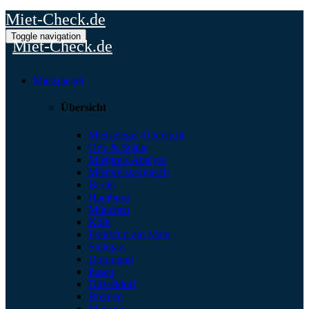
Miet-Check.de
Toggle navigation
Miet-Check.de
Mietspiegel
Übersicht
Mietspiegel-Übersicht
Orte & Städte
Mietpreis Analyse
Mietpreisvergleich
Berlin
Hamburg
München
Köln
Frankfurt am Main
Stuttgart
Dortmund
Essen
Düsseldorf
Bremen
Münster