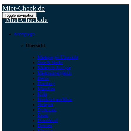
Miet-Check.de
Toggle navigation
Miet-Check.de
Mietspiegel
Übersicht
Mietspiegel-Übersicht
Orte & Städte
Mietpreis Analyse
Mietpreisvergleich
Berlin
Hamburg
München
Köln
Frankfurt am Main
Stuttgart
Dortmund
Essen
Düsseldorf
Bremen
Münster