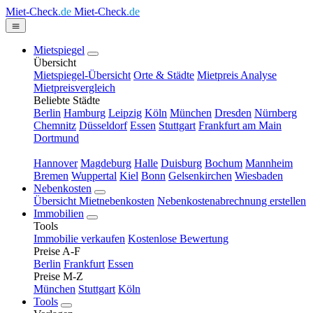
Miet-Check
.de
Miet-Check
.de
Mietspiegel
Übersicht
Mietspiegel-Übersicht
Orte & Städte
Mietpreis Analyse
Mietpreisvergleich
Beliebte Städte
Berlin
Hamburg
Leipzig
Köln
München
Dresden
Nürnberg
Chemnitz
Düsseldorf
Essen
Stuttgart
Frankfurt am Main
Dortmund
Hannover
Magdeburg
Halle
Duisburg
Bochum
Mannheim
Bremen
Wuppertal
Kiel
Bonn
Gelsenkirchen
Wiesbaden
Nebenkosten
Übersicht Mietnebenkosten
Nebenkostenabrechnung erstellen
Immobilien
Tools
Immobilie verkaufen
Kostenlose Bewertung
Preise A-F
Berlin
Frankfurt
Essen
Preise M-Z
München
Stuttgart
Köln
Tools