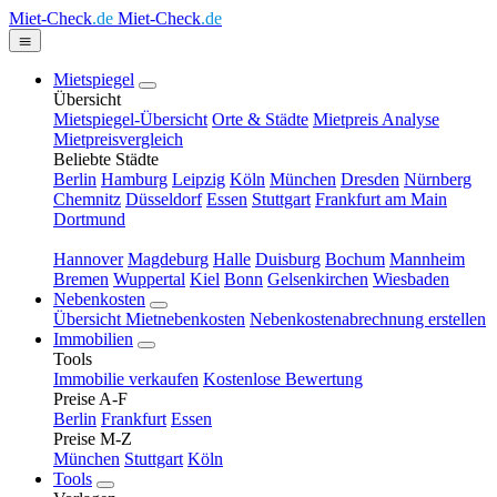
Miet-Check
.de
Miet-Check
.de
Mietspiegel
Übersicht
Mietspiegel-Übersicht
Orte & Städte
Mietpreis Analyse
Mietpreisvergleich
Beliebte Städte
Berlin
Hamburg
Leipzig
Köln
München
Dresden
Nürnberg
Chemnitz
Düsseldorf
Essen
Stuttgart
Frankfurt am Main
Dortmund
Hannover
Magdeburg
Halle
Duisburg
Bochum
Mannheim
Bremen
Wuppertal
Kiel
Bonn
Gelsenkirchen
Wiesbaden
Nebenkosten
Übersicht Mietnebenkosten
Nebenkostenabrechnung erstellen
Immobilien
Tools
Immobilie verkaufen
Kostenlose Bewertung
Preise A-F
Berlin
Frankfurt
Essen
Preise M-Z
München
Stuttgart
Köln
Tools