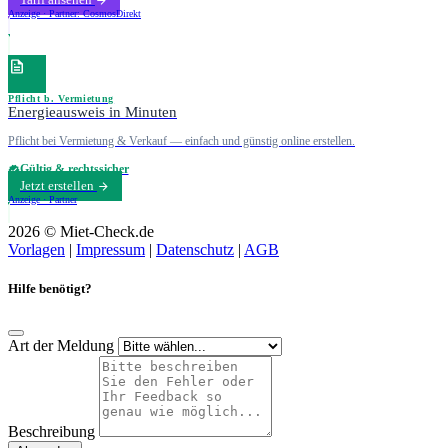
Anzeige · Partner: CosmosDirekt
Pflicht b. Vermietung
Energieausweis in Minuten
Pflicht bei Vermietung & Verkauf — einfach und günstig online erstellen.
Gültig & rechtssicher
Jetzt erstellen
Anzeige · Partner
2026 © Miet-Check.de
Vorlagen
|
Impressum
|
Datenschutz
|
AGB
Hilfe benötigt?
Art der Meldung
Beschreibung