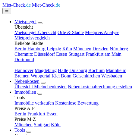
Miet-Check
.de
Miet-Check
.de
Mietspiegel
Übersicht
Mietspiegel-Übersicht
Orte & Städte
Mietpreis Analyse
Mietpreisvergleich
Beliebte Städte
Berlin
Hamburg
Leipzig
Köln
München
Dresden
Nürnberg
Chemnitz
Düsseldorf
Essen
Stuttgart
Frankfurt am Main
Dortmund
Hannover
Magdeburg
Halle
Duisburg
Bochum
Mannheim
Bremen
Wuppertal
Kiel
Bonn
Gelsenkirchen
Wiesbaden
Nebenkosten
Übersicht Mietnebenkosten
Nebenkostenabrechnung erstellen
Immobilien
Tools
Immobilie verkaufen
Kostenlose Bewertung
Preise A-F
Berlin
Frankfurt
Essen
Preise M-Z
München
Stuttgart
Köln
Tools