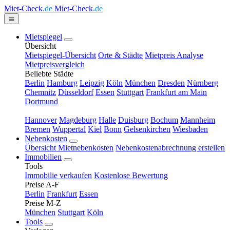
Miet-Check
.de
Miet-Check
.de
Mietspiegel
Übersicht
Mietspiegel-Übersicht
Orte & Städte
Mietpreis Analyse
Mietpreisvergleich
Beliebte Städte
Berlin
Hamburg
Leipzig
Köln
München
Dresden
Nürnberg
Chemnitz
Düsseldorf
Essen
Stuttgart
Frankfurt am Main
Dortmund
Hannover
Magdeburg
Halle
Duisburg
Bochum
Mannheim
Bremen
Wuppertal
Kiel
Bonn
Gelsenkirchen
Wiesbaden
Nebenkosten
Übersicht Mietnebenkosten
Nebenkostenabrechnung erstellen
Immobilien
Tools
Immobilie verkaufen
Kostenlose Bewertung
Preise A-F
Berlin
Frankfurt
Essen
Preise M-Z
München
Stuttgart
Köln
Tools