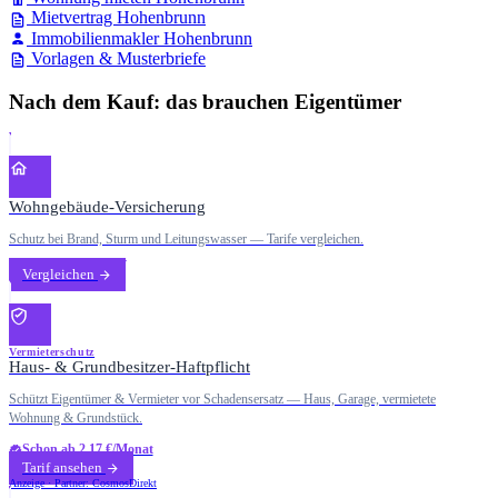
Mietvertrag Hohenbrunn
Immobilienmakler Hohenbrunn
Vorlagen & Musterbriefe
Nach dem Kauf: das brauchen Eigentümer
Wohngebäude-Versicherung
Schutz bei Brand, Sturm und Leitungswasser — Tarife vergleichen.
Vergleichen
Vermieterschutz
Haus- & Grundbesitzer-Haftpflicht
Schützt Eigentümer & Vermieter vor Schadensersatz — Haus, Garage, vermietete
Wohnung & Grundstück.
Schon ab 2,17 €/Monat
Tarif ansehen
Anzeige · Partner: CosmosDirekt