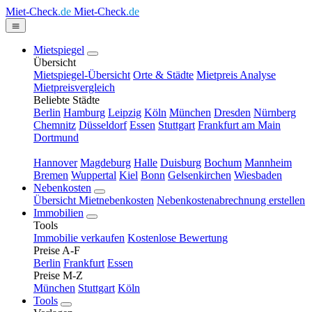
Miet-Check
.de
Miet-Check
.de
Mietspiegel
Übersicht
Mietspiegel-Übersicht
Orte & Städte
Mietpreis Analyse
Mietpreisvergleich
Beliebte Städte
Berlin
Hamburg
Leipzig
Köln
München
Dresden
Nürnberg
Chemnitz
Düsseldorf
Essen
Stuttgart
Frankfurt am Main
Dortmund
Hannover
Magdeburg
Halle
Duisburg
Bochum
Mannheim
Bremen
Wuppertal
Kiel
Bonn
Gelsenkirchen
Wiesbaden
Nebenkosten
Übersicht Mietnebenkosten
Nebenkostenabrechnung erstellen
Immobilien
Tools
Immobilie verkaufen
Kostenlose Bewertung
Preise A-F
Berlin
Frankfurt
Essen
Preise M-Z
München
Stuttgart
Köln
Tools