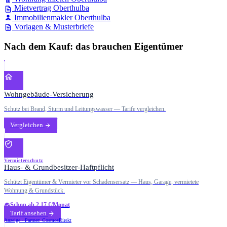
Mietvertrag Oberthulba
Immobilienmakler Oberthulba
Vorlagen & Musterbriefe
Nach dem Kauf: das brauchen Eigentümer
Wohngebäude-Versicherung
Schutz bei Brand, Sturm und Leitungswasser — Tarife vergleichen.
Vergleichen
Vermieterschutz
Haus- & Grundbesitzer-Haftpflicht
Schützt Eigentümer & Vermieter vor Schadensersatz — Haus, Garage, vermietete
Wohnung & Grundstück.
Schon ab 2,17 €/Monat
Tarif ansehen
Anzeige · Partner: CosmosDirekt