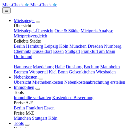
Miet-Check
.de
Miet-Check
.de
Mietspiegel
Übersicht
Mietspiegel-Übersicht
Orte & Städte
Mietpreis Analyse
Mietpreisvergleich
Beliebte Städte
Berlin
Hamburg
Leipzig
Köln
München
Dresden
Nürnberg
Chemnitz
Düsseldorf
Essen
Stuttgart
Frankfurt am Main
Dortmund
Hannover
Magdeburg
Halle
Duisburg
Bochum
Mannheim
Bremen
Wuppertal
Kiel
Bonn
Gelsenkirchen
Wiesbaden
Nebenkosten
Übersicht Mietnebenkosten
Nebenkostenabrechnung erstellen
Immobilien
Tools
Immobilie verkaufen
Kostenlose Bewertung
Preise A-F
Berlin
Frankfurt
Essen
Preise M-Z
München
Stuttgart
Köln
Tools