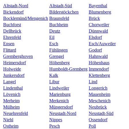
Altstadt-Nord
Altstadt-Süd
Bayenthal
Bickendorf
Bilderstöckchen
Blumenberg
Bocklemünd/Mengenich
Braunsfeld
Brück
Buchforst
Buchheim
Chorweiler
Dellbrück
Deutz
Dünnwald
Ehrenfeld
Eil
Elsdorf
Ensen
Esch
Esch/Auweiler
Flittard
Fühlingen
Godorf
Gremberghoven
Grengel
Hahnwald
Heimersdorf
Höhenberg
Höhenhaus
Holweide
Humboldt-Gremberg
Immendorf
Junkersdorf
Kalk
Klettenberg
Langel
Libur
Lind
Lindenthal
Lindweiler
Longerich
Lövenich
Marienburg
Mauenheim
Merheim
Merkenich
Meschenich
Mülheim
Müngersdorf
Neubrück
Neuehrenfeld
Neustadt-Nord
Neustadt-Süd
Niehl
Nippes
Ossendorf
Ostheim
Pesch
Poll