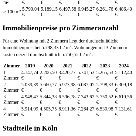
m²
€
€
€
€
€
€
5.790,04
5.189,15
6.497,58
6.945,27
6.261,76
6.486,40
≥ 100 m²
€
€
€
€
€
€
Immobilienpreise pro Zimmeranzahl
Für eine Wohnung mit 2 Zimmern liegt der durchschnittliche
2
Immobilienpreis bei 5.798,33 € / m
. Wohnungen mit 3 Zimmern
2
kosten derzeit durchschnittlich 5.750,52 € / m
.
Zimmer
2019
2020
2021
2022
2023
2024
1
4.147,74
2.206,50
3.420,77
5.741,53
5.265,53
5.112,40
Zimmer
€
€
€
€
€
€
2
5.039,39
5.660,77
5.973,98
6.087,05
5.798,33
6.309,18
Zimmer
€
€
€
€
€
€
3
4.948,47
5.844,38
6.596,78
7.343,62
5.750,52
6.619,56
Zimmer
€
€
€
€
€
€
4
5.914,99
4.505,75
6.911,36
7.264,27
6.530,98
7.131,61
Zimmer
€
€
€
€
€
€
Stadtteile in Köln