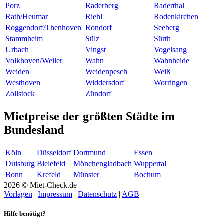
Porz
Raderberg
Raderthal
Rath/Heumar
Riehl
Rodenkirchen
Roggendorf/Thenhoven
Rondorf
Seeberg
Stammheim
Sülz
Sürth
Urbach
Vingst
Vogelsang
Volkhoven/Weiler
Wahn
Wahnheide
Weiden
Weidenpesch
Weiß
Westhoven
Widdersdorf
Worringen
Zollstock
Zündorf
Mietpreise der größten Städte im
Bundesland
Köln
Düsseldorf
Dortmund
Essen
Duisburg
Bielefeld
Mönchengladbach
Wuppertal
Bonn
Krefeld
Münster
Bochum
2026 © Miet-Check.de
Vorlagen
|
Impressum
|
Datenschutz
|
AGB
Hilfe benötigt?