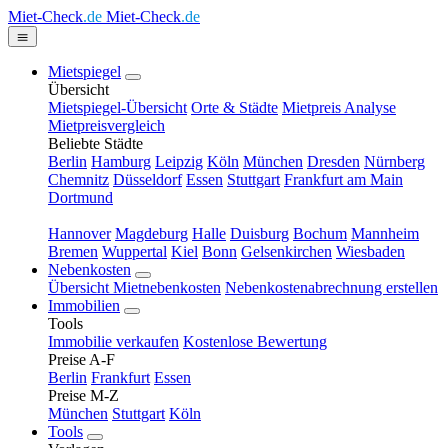
Miet-Check
.de
Miet-Check
.de
Mietspiegel
Übersicht
Mietspiegel-Übersicht
Orte & Städte
Mietpreis Analyse
Mietpreisvergleich
Beliebte Städte
Berlin
Hamburg
Leipzig
Köln
München
Dresden
Nürnberg
Chemnitz
Düsseldorf
Essen
Stuttgart
Frankfurt am Main
Dortmund
Hannover
Magdeburg
Halle
Duisburg
Bochum
Mannheim
Bremen
Wuppertal
Kiel
Bonn
Gelsenkirchen
Wiesbaden
Nebenkosten
Übersicht Mietnebenkosten
Nebenkostenabrechnung erstellen
Immobilien
Tools
Immobilie verkaufen
Kostenlose Bewertung
Preise A-F
Berlin
Frankfurt
Essen
Preise M-Z
München
Stuttgart
Köln
Tools