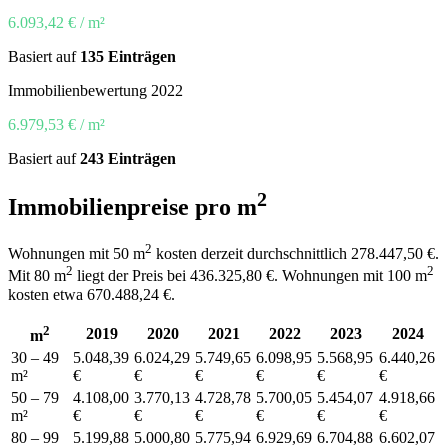
6.093,42 € / m²
Basiert auf
135 Einträgen
Immobilienbewertung 2022
6.979,53 € / m²
Basiert auf
243 Einträgen
2
Immobilienpreise pro m
2
Wohnungen mit 50 m
kosten derzeit durchschnittlich 278.447,50 €.
2
2
Mit 80 m
liegt der Preis bei 436.325,80 €. Wohnungen mit 100 m
kosten etwa 670.488,24 €.
2
2019
2020
2021
2022
2023
2024
m
30 – 49
5.048,39
6.024,29
5.749,65
6.098,95
5.568,95
6.440,26
m²
€
€
€
€
€
€
50 – 79
4.108,00
3.770,13
4.728,78
5.700,05
5.454,07
4.918,66
m²
€
€
€
€
€
€
80 – 99
5.199,88
5.000,80
5.775,94
6.929,69
6.704,88
6.602,07