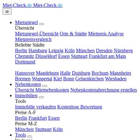
Miet-Check
.de
Miet-Check
.de
Mietspiegel
Übersicht
Mietspiegel-Übersicht
Orte & Städte
Mietpreis Analyse
Mietpreisvergleich
Beliebte Städte
Berlin
Hamburg
Leipzig
Köln
München
Dresden
Nürnberg
Chemnitz
Düsseldorf
Essen
Stuttgart
Frankfurt am Main
Dortmund
Hannover
Magdeburg
Halle
Duisburg
Bochum
Mannheim
Bremen
Wuppertal
Kiel
Bonn
Gelsenkirchen
Wiesbaden
Nebenkosten
Übersicht Mietnebenkosten
Nebenkostenabrechnung erstellen
Immobilien
Tools
Immobilie verkaufen
Kostenlose Bewertung
Preise A-F
Berlin
Frankfurt
Essen
Preise M-Z
München
Stuttgart
Köln
Tools