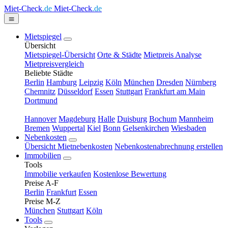
Miet-Check
.de
Miet-Check
.de
Mietspiegel
Übersicht
Mietspiegel-Übersicht
Orte & Städte
Mietpreis Analyse
Mietpreisvergleich
Beliebte Städte
Berlin
Hamburg
Leipzig
Köln
München
Dresden
Nürnberg
Chemnitz
Düsseldorf
Essen
Stuttgart
Frankfurt am Main
Dortmund
Hannover
Magdeburg
Halle
Duisburg
Bochum
Mannheim
Bremen
Wuppertal
Kiel
Bonn
Gelsenkirchen
Wiesbaden
Nebenkosten
Übersicht Mietnebenkosten
Nebenkostenabrechnung erstellen
Immobilien
Tools
Immobilie verkaufen
Kostenlose Bewertung
Preise A-F
Berlin
Frankfurt
Essen
Preise M-Z
München
Stuttgart
Köln
Tools