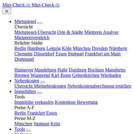
Miet-Check
.de
Miet-Check
.de
Mietspiegel
Übersicht
Mietspiegel-Übersicht
Orte & Städte
Mietpreis Analyse
Mietpreisvergleich
Beliebte Städte
Berlin
Hamburg
Leipzig
Köln
München
Dresden
Nürnberg
Chemnitz
Düsseldorf
Essen
Stuttgart
Frankfurt am Main
Dortmund
Hannover
Magdeburg
Halle
Duisburg
Bochum
Mannheim
Bremen
Wuppertal
Kiel
Bonn
Gelsenkirchen
Wiesbaden
Nebenkosten
Übersicht Mietnebenkosten
Nebenkostenabrechnung erstellen
Immobilien
Tools
Immobilie verkaufen
Kostenlose Bewertung
Preise A-F
Berlin
Frankfurt
Essen
Preise M-Z
München
Stuttgart
Köln
Tools