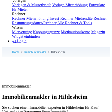
Vorlagen
Vorlagen & Musterbriefe
Vorlage Mieterhöhung
Formulare
für Mieter
Rechner
Rechner Mieterhöhung
Invest-Rechner
Mietrendite Rechner
Restnutzungsdauer-Rechner
Alle Rechner & Tools
Wissen
Mietverträge
Kappungsgrenze
Mietkautionskonto
Magazin
Widget einbinden
Login
Home
Immobilienmakler
Hildesheim
Immobilienmakler
Immobilienmakler in Hildesheim
Sie suchen einen Immobilienexperten in Hildesheim für Kauf,
Verkauf oder Bewertung Ihrer Immobilie?