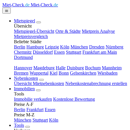
Miet-Check
.de
Miet-Check
.de
Mietspiegel
Übersicht
Mietspiegel-Übersicht
Orte & Städte
Mietpreis Analyse
Mietpreisvergleich
Beliebte Städte
Berlin
Hamburg
Leipzig
Köln
München
Dresden
Nürnberg
Chemnitz
Düsseldorf
Essen
Stuttgart
Frankfurt am Main
Dortmund
Hannover
Magdeburg
Halle
Duisburg
Bochum
Mannheim
Bremen
Wuppertal
Kiel
Bonn
Gelsenkirchen
Wiesbaden
Nebenkosten
Übersicht Mietnebenkosten
Nebenkostenabrechnung erstellen
Immobilien
Tools
Immobilie verkaufen
Kostenlose Bewertung
Preise A-F
Berlin
Frankfurt
Essen
Preise M-Z
München
Stuttgart
Köln
Tools