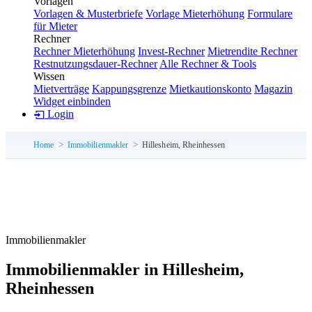
Vorlagen
Vorlagen & Musterbriefe
Vorlage Mieterhöhung
Formulare
für Mieter
Rechner
Rechner Mieterhöhung
Invest-Rechner
Mietrendite Rechner
Restnutzungsdauer-Rechner
Alle Rechner & Tools
Wissen
Mietverträge
Kappungsgrenze
Mietkautionskonto
Magazin
Widget einbinden
Login
Home
Immobilienmakler
Hillesheim, Rheinhessen
Immobilienmakler
Immobilienmakler in Hillesheim,
Rheinhessen