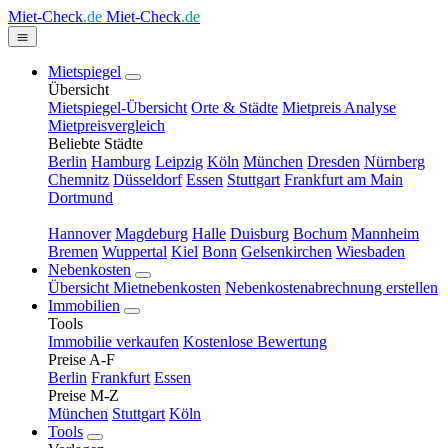
Miet-Check
.de
Miet-Check
.de
Mietspiegel
Übersicht
Mietspiegel-Übersicht
Orte & Städte
Mietpreis Analyse
Mietpreisvergleich
Beliebte Städte
Berlin
Hamburg
Leipzig
Köln
München
Dresden
Nürnberg
Chemnitz
Düsseldorf
Essen
Stuttgart
Frankfurt am Main
Dortmund
Hannover
Magdeburg
Halle
Duisburg
Bochum
Mannheim
Bremen
Wuppertal
Kiel
Bonn
Gelsenkirchen
Wiesbaden
Nebenkosten
Übersicht Mietnebenkosten
Nebenkostenabrechnung erstellen
Immobilien
Tools
Immobilie verkaufen
Kostenlose Bewertung
Preise A-F
Berlin
Frankfurt
Essen
Preise M-Z
München
Stuttgart
Köln
Tools