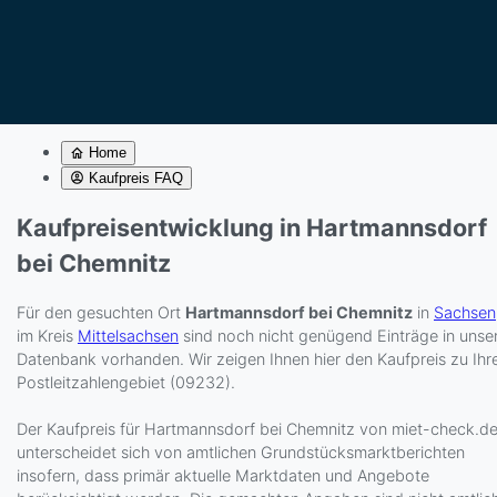
Home
Kaufpreis FAQ
Kaufpreisentwicklung in Hartmannsdorf
bei Chemnitz
Für den gesuchten Ort
Hartmannsdorf bei Chemnitz
in
Sachsen
im Kreis
Mittelsachsen
sind noch nicht genügend Einträge in unse
Datenbank vorhanden. Wir zeigen Ihnen hier den Kaufpreis zu Ih
Postleitzahlengebiet (09232).
Der Kaufpreis für Hartmannsdorf bei Chemnitz von miet-check.d
unterscheidet sich von amtlichen Grundstücksmarktberichten
insofern, dass primär aktuelle Marktdaten und Angebote