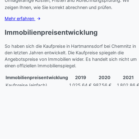
Umlagefähige Kosten, Fristen and Abrechnungsprüfung. Wir
zeigen Ihnen, wie Sie korrekt abrechnen und prüfen.
Mehr erfahren
Immobilienpreisentwicklung
So haben sich die Kaufpreise in Hartmannsdorf bei Chemnitz in
den letzten Jahren entwickelt. Die Kaufpreise spiegeln die
Angebotspreise von Immobilien wider. Es handelt sich nicht um
einen offiziellen Immobilienspiegel.
Immobilienpreisentwicklung
2019
2020
2021
Kaufpreise (einfach)
1.025,64 €
987,56 €
1.802,86 
Kaufpreise (gut)
1.251,06 €
1.204,61 €
2.199,10 €
Kaufpreise (mittel)
1.127,08 €
1.085,23 €
1.981,17 €
82,56
Veränderung pro Jahr
47,76 %
-3,71 %
%