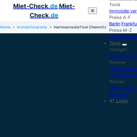
Tools
Miet-Check
.de
Miet-
Immobilie ve
Check
.de
Preise A-F
Berlin
Frankfu
Home
Immobilienpreise
Hartmannsdorf bei Chemnitz
Preise M-Z
München
Stu
Tools
Vorlagen
Vorlagen & M
Rechner
Rechner Mie
Restnutzung
Wissen
Mietverträge
einbinden
Login