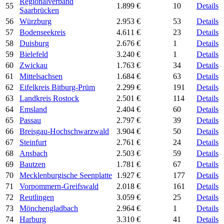
Regionalverband
55
1.899 €
10
Details
Saarbrücken
56
Würzburg
2.953 €
53
Details
57
Bodenseekreis
4.611 €
23
Details
58
Duisburg
2.676 €
1
Details
59
Bielefeld
3.240 €
1
Details
60
Zwickau
1.763 €
34
Details
61
Mittelsachsen
1.684 €
63
Details
62
Eifelkreis Bitburg-Prüm
2.299 €
191
Details
63
Landkreis Rostock
2.501 €
114
Details
64
Emsland
2.404 €
60
Details
65
Passau
2.797 €
39
Details
66
Breisgau-Hochschwarzwald
3.904 €
50
Details
67
Steinfurt
2.761 €
24
Details
68
Ansbach
2.503 €
59
Details
69
Bautzen
1.781 €
67
Details
70
Mecklenburgische Seenplatte
1.927 €
177
Details
71
Vorpommern-Greifswald
2.018 €
161
Details
72
Reutlingen
3.059 €
25
Details
73
Mönchengladbach
2.964 €
1
Details
74
Harburg
3.310 €
41
Details