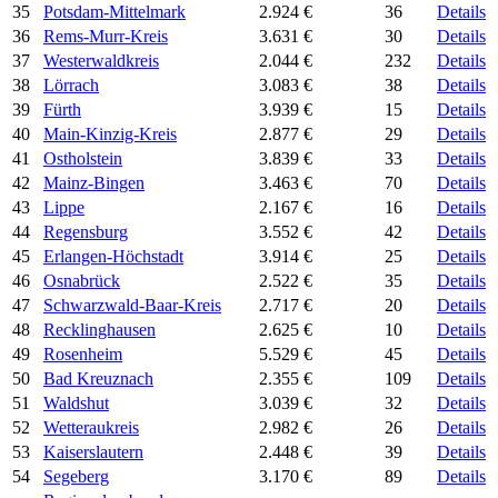
35
Potsdam-Mittelmark
2.924 €
36
Details
36
Rems-Murr-Kreis
3.631 €
30
Details
37
Westerwaldkreis
2.044 €
232
Details
38
Lörrach
3.083 €
38
Details
39
Fürth
3.939 €
15
Details
40
Main-Kinzig-Kreis
2.877 €
29
Details
41
Ostholstein
3.839 €
33
Details
42
Mainz-Bingen
3.463 €
70
Details
43
Lippe
2.167 €
16
Details
44
Regensburg
3.552 €
42
Details
45
Erlangen-Höchstadt
3.914 €
25
Details
46
Osnabrück
2.522 €
35
Details
47
Schwarzwald-Baar-Kreis
2.717 €
20
Details
48
Recklinghausen
2.625 €
10
Details
49
Rosenheim
5.529 €
45
Details
50
Bad Kreuznach
2.355 €
109
Details
51
Waldshut
3.039 €
32
Details
52
Wetteraukreis
2.982 €
26
Details
53
Kaiserslautern
2.448 €
39
Details
54
Segeberg
3.170 €
89
Details