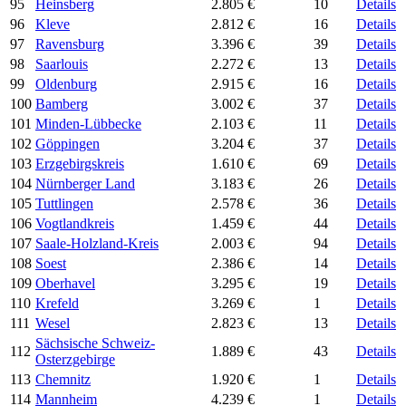
95
Heinsberg
2.805 €
10
Details
96
Kleve
2.812 €
16
Details
97
Ravensburg
3.396 €
39
Details
98
Saarlouis
2.272 €
13
Details
99
Oldenburg
2.915 €
16
Details
100
Bamberg
3.002 €
37
Details
101
Minden-Lübbecke
2.103 €
11
Details
102
Göppingen
3.204 €
37
Details
103
Erzgebirgskreis
1.610 €
69
Details
104
Nürnberger Land
3.183 €
26
Details
105
Tuttlingen
2.578 €
36
Details
106
Vogtlandkreis
1.459 €
44
Details
107
Saale-Holzland-Kreis
2.003 €
94
Details
108
Soest
2.386 €
14
Details
109
Oberhavel
3.295 €
19
Details
110
Krefeld
3.269 €
1
Details
111
Wesel
2.823 €
13
Details
Sächsische Schweiz-
112
1.889 €
43
Details
Osterzgebirge
113
Chemnitz
1.920 €
1
Details
114
Mannheim
4.239 €
1
Details