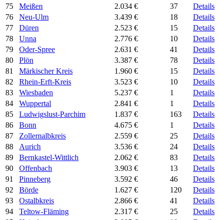
75
Meißen
2.034 €
37
Details
76
Neu-Ulm
3.439 €
18
Details
77
Düren
2.523 €
15
Details
78
Unna
2.776 €
10
Details
79
Oder-Spree
2.631 €
41
Details
80
Plön
3.387 €
78
Details
81
Märkischer Kreis
1.960 €
15
Details
82
Rhein-Erft-Kreis
3.523 €
10
Details
83
Wiesbaden
5.237 €
1
Details
84
Wuppertal
2.841 €
1
Details
85
Ludwigslust-Parchim
1.837 €
163
Details
86
Bonn
4.675 €
1
Details
87
Zollernalbkreis
2.559 €
25
Details
88
Aurich
3.536 €
24
Details
89
Bernkastel-Wittlich
2.062 €
83
Details
90
Offenbach
3.903 €
13
Details
91
Pinneberg
3.592 €
46
Details
92
Börde
1.627 €
120
Details
93
Ostalbkreis
2.866 €
41
Details
94
Teltow-Fläming
2.317 €
25
Details