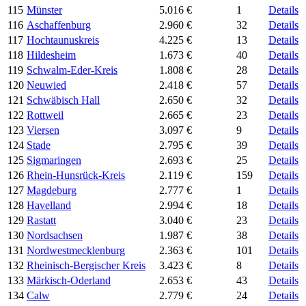
115
Münster
5.016 €
1
Details
116
Aschaffenburg
2.960 €
32
Details
117
Hochtaunuskreis
4.225 €
13
Details
118
Hildesheim
1.673 €
40
Details
119
Schwalm-Eder-Kreis
1.808 €
28
Details
120
Neuwied
2.418 €
57
Details
121
Schwäbisch Hall
2.650 €
32
Details
122
Rottweil
2.665 €
23
Details
123
Viersen
3.097 €
9
Details
124
Stade
2.795 €
39
Details
125
Sigmaringen
2.693 €
25
Details
126
Rhein-Hunsrück-Kreis
2.119 €
159
Details
127
Magdeburg
2.777 €
1
Details
128
Havelland
2.994 €
18
Details
129
Rastatt
3.040 €
23
Details
130
Nordsachsen
1.987 €
38
Details
131
Nordwestmecklenburg
2.363 €
101
Details
132
Rheinisch-Bergischer Kreis
3.423 €
8
Details
133
Märkisch-Oderland
2.653 €
43
Details
134
Calw
2.779 €
24
Details