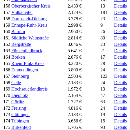
156
Oberbergischer Kreis
2.439 €
13
Details
157
Vulkaneifel
2.124 €
181
Details
158
Darmstadt-Dieburg
3.378 €
23
Details
159
Ennepe-Ruhr-Kreis
2.998 €
9
Details
160
Barnim
2.960 €
26
Details
161
Südliche Weinstraße
2.814 €
80
Details
162
Bergstraße
3.046 €
23
Details
163
Fürstenfeldbruck
5.641 €
21
Details
164
Borken
2.876 €
17
Details
165
Rhein-Pfalz-Kreis
3.220 €
28
Details
166
Emmendingen
3.800 €
24
Details
167
Steinburg
2.503 €
123
Details
168
Celle
2.183 €
24
Details
169
Hochsauerlandkreis
1.972 €
13
Details
170
Diepholz
2.164 €
47
Details
171
Görlitz
1.327 €
63
Details
172
Freising
4.816 €
24
Details
173
Göttingen
2.183 €
19
Details
174
Tübingen
3.656 €
15
Details
175
Birkenfeld
1.705 €
93
Details