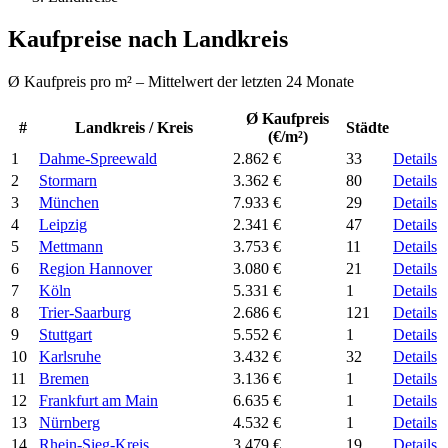
Kaufpreise nach Landkreis
Ø Kaufpreis pro m² – Mittelwert der letzten 24 Monate
Ø Kaufpreis
#
Landkreis / Kreis
Städte
(€/m²)
1
Dahme-Spreewald
2.862 €
33
Details
2
Stormarn
3.362 €
80
Details
3
München
7.933 €
29
Details
4
Leipzig
2.341 €
47
Details
5
Mettmann
3.753 €
11
Details
6
Region Hannover
3.080 €
21
Details
7
Köln
5.331 €
1
Details
8
Trier-Saarburg
2.686 €
121
Details
9
Stuttgart
5.552 €
1
Details
10
Karlsruhe
3.432 €
32
Details
11
Bremen
3.136 €
1
Details
12
Frankfurt am Main
6.635 €
1
Details
13
Nürnberg
4.532 €
1
Details
14
Rhein-Sieg-Kreis
3.479 €
19
Details