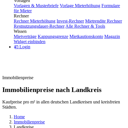
Vorlagen
Vorlagen & Musterbriefe
Vorlage Mieterhöhung
Formulare
für Mieter
Rechner
Rechner Mieterhöhung
Invest-Rechner
Mietrendite Rechner
Restnutzungsdauer-Rechner
Alle Rechner & Tools
Wissen
Mietverträge
Kappungsgrenze
Mietkautionskonto
Magazin
Widget einbinden
Login
Immobilienpreise
Immobilienpreise nach Landkreis
Kaufpreise pro m² in allen deutschen Landkreisen und kreisfreien
Städten.
Home
Immobilienpreise
Landkreise