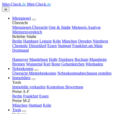
Miet-Check
.de
Miet-Check
.de
Mietspiegel
Übersicht
Mietspiegel-Übersicht
Orte & Städte
Mietpreis Analyse
Mietpreisvergleich
Beliebte Städte
Berlin
Hamburg
Leipzig
Köln
München
Dresden
Nürnberg
Chemnitz
Düsseldorf
Essen
Stuttgart
Frankfurt am Main
Dortmund
Hannover
Magdeburg
Halle
Duisburg
Bochum
Mannheim
Bremen
Wuppertal
Kiel
Bonn
Gelsenkirchen
Wiesbaden
Nebenkosten
Übersicht Mietnebenkosten
Nebenkostenabrechnung erstellen
Immobilien
Tools
Immobilie verkaufen
Kostenlose Bewertung
Preise A-F
Berlin
Frankfurt
Essen
Preise M-Z
München
Stuttgart
Köln
Tools