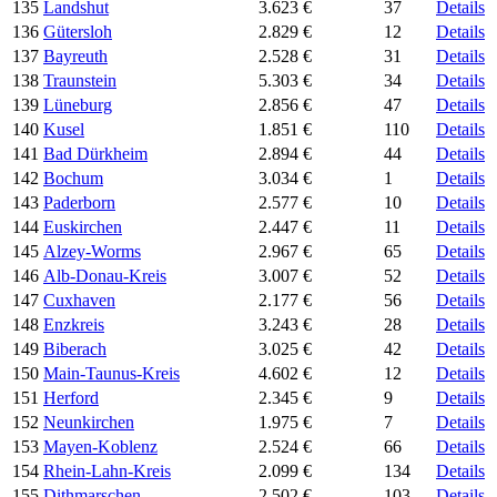
135
Landshut
3.623 €
37
Details
136
Gütersloh
2.829 €
12
Details
137
Bayreuth
2.528 €
31
Details
138
Traunstein
5.303 €
34
Details
139
Lüneburg
2.856 €
47
Details
140
Kusel
1.851 €
110
Details
141
Bad Dürkheim
2.894 €
44
Details
142
Bochum
3.034 €
1
Details
143
Paderborn
2.577 €
10
Details
144
Euskirchen
2.447 €
11
Details
145
Alzey-Worms
2.967 €
65
Details
146
Alb-Donau-Kreis
3.007 €
52
Details
147
Cuxhaven
2.177 €
56
Details
148
Enzkreis
3.243 €
28
Details
149
Biberach
3.025 €
42
Details
150
Main-Taunus-Kreis
4.602 €
12
Details
151
Herford
2.345 €
9
Details
152
Neunkirchen
1.975 €
7
Details
153
Mayen-Koblenz
2.524 €
66
Details
154
Rhein-Lahn-Kreis
2.099 €
134
Details
155
Dithmarschen
2.502 €
103
Details