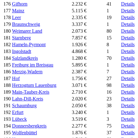
176
Gifhorn
2.232 €
41
Details
177
Mainz
5.115 €
1
Details
178
Leer
2.335 €
19
Details
179
Braunschweig
3.337 €
1
Details
180
Weimarer Land
2.073 €
80
Details
181
Starnberg
7.857 €
15
Details
182
Hameln-Pyrmont
1.926 €
8
Details
183
Ingolstadt
4.868 €
1
Details
184
Salzlandkreis
1.280 €
70
Details
185
Freiburg im Breisgau
5.895 €
1
Details
186
Merzig-Wadern
2.387 €
7
Details
187
Hof
1.756 €
27
Details
188
Herzogtum Lauenburg
3.071 €
98
Details
189
Main-Tauber-Kreis
2.710 €
16
Details
190
Lahn-Dill-Kreis
2.020 €
23
Details
191
Schaumburg
2.050 €
38
Details
192
Erfurt
3.240 €
1
Details
193
Lübeck
3.519 €
3
Details
194
Donnersbergkreis
2.277 €
75
Details
195
Wolfenbüttel
1.876 €
37
Details