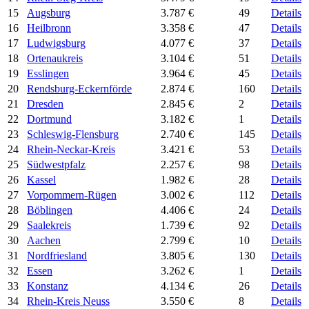
15
Augsburg
3.787 €
49
Details
16
Heilbronn
3.358 €
47
Details
17
Ludwigsburg
4.077 €
37
Details
18
Ortenaukreis
3.104 €
51
Details
19
Esslingen
3.964 €
45
Details
20
Rendsburg-Eckernförde
2.874 €
160
Details
21
Dresden
2.845 €
2
Details
22
Dortmund
3.182 €
1
Details
23
Schleswig-Flensburg
2.740 €
145
Details
24
Rhein-Neckar-Kreis
3.421 €
53
Details
25
Südwestpfalz
2.257 €
98
Details
26
Kassel
1.982 €
28
Details
27
Vorpommern-Rügen
3.002 €
112
Details
28
Böblingen
4.406 €
24
Details
29
Saalekreis
1.739 €
92
Details
30
Aachen
2.799 €
10
Details
31
Nordfriesland
3.805 €
130
Details
32
Essen
3.262 €
1
Details
33
Konstanz
4.134 €
26
Details
34
Rhein-Kreis Neuss
3.550 €
8
Details