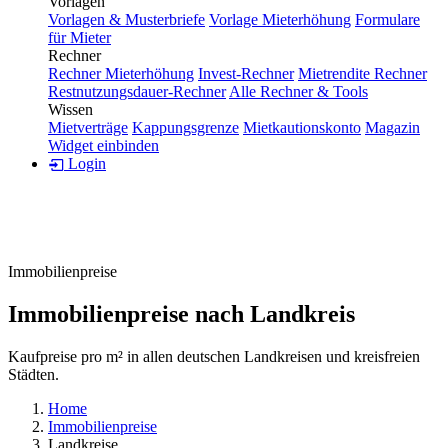
Vorlagen
Vorlagen & Musterbriefe
Vorlage Mieterhöhung
Formulare
für Mieter
Rechner
Rechner Mieterhöhung
Invest-Rechner
Mietrendite Rechner
Restnutzungsdauer-Rechner
Alle Rechner & Tools
Wissen
Mietverträge
Kappungsgrenze
Mietkautionskonto
Magazin
Widget einbinden
Login
Immobilienpreise
Immobilienpreise nach Landkreis
Kaufpreise pro m² in allen deutschen Landkreisen und kreisfreien
Städten.
Home
Immobilienpreise
Landkreise