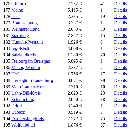
176
Gifhorn
2.232 €
41
Details
177
Mainz
5.115 €
1
Details
178
Leer
2.335 €
19
Details
179
Braunschweig
3.337 €
1
Details
180
Weimarer Land
2.073 €
80
Details
181
Starnberg
7.857 €
15
Details
182
Hameln-Pyrmont
1.926 €
8
Details
183
Ingolstadt
4.868 €
1
Details
184
Salzlandkreis
1.280 €
70
Details
185
Freiburg im Breisgau
5.895 €
1
Details
186
Merzig-Wadern
2.387 €
7
Details
187
Hof
1.756 €
27
Details
188
Herzogtum Lauenburg
3.071 €
98
Details
189
Main-Tauber-Kreis
2.710 €
16
Details
190
Lahn-Dill-Kreis
2.020 €
23
Details
191
Schaumburg
2.050 €
38
Details
192
Erfurt
3.240 €
1
Details
193
Lübeck
3.519 €
3
Details
194
Donnersbergkreis
2.277 €
75
Details
195
Wolfenbüttel
1.876 €
37
Details