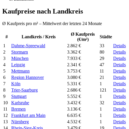
Kaufpreise nach Landkreis
Ø Kaufpreis pro m² – Mittelwert der letzten 24 Monate
Ø Kaufpreis
#
Landkreis / Kreis
Städte
(€/m²)
1
Dahme-Spreewald
2.862 €
33
Details
2
Stormarn
3.362 €
80
Details
3
München
7.933 €
29
Details
4
Leipzig
2.341 €
47
Details
5
Mettmann
3.753 €
11
Details
6
Region Hannover
3.080 €
21
Details
7
Köln
5.331 €
1
Details
8
Trier-Saarburg
2.686 €
121
Details
9
Stuttgart
5.552 €
1
Details
10
Karlsruhe
3.432 €
32
Details
11
Bremen
3.136 €
1
Details
12
Frankfurt am Main
6.635 €
1
Details
13
Nürnberg
4.532 €
1
Details
14
Rhein-Sieg-Kreis
3.479 €
19
Details