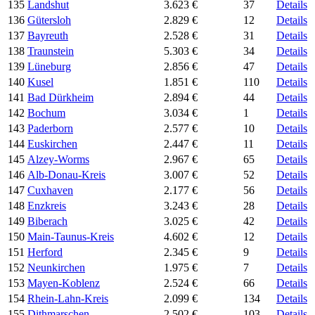
135
Landshut
3.623 €
37
Details
136
Gütersloh
2.829 €
12
Details
137
Bayreuth
2.528 €
31
Details
138
Traunstein
5.303 €
34
Details
139
Lüneburg
2.856 €
47
Details
140
Kusel
1.851 €
110
Details
141
Bad Dürkheim
2.894 €
44
Details
142
Bochum
3.034 €
1
Details
143
Paderborn
2.577 €
10
Details
144
Euskirchen
2.447 €
11
Details
145
Alzey-Worms
2.967 €
65
Details
146
Alb-Donau-Kreis
3.007 €
52
Details
147
Cuxhaven
2.177 €
56
Details
148
Enzkreis
3.243 €
28
Details
149
Biberach
3.025 €
42
Details
150
Main-Taunus-Kreis
4.602 €
12
Details
151
Herford
2.345 €
9
Details
152
Neunkirchen
1.975 €
7
Details
153
Mayen-Koblenz
2.524 €
66
Details
154
Rhein-Lahn-Kreis
2.099 €
134
Details
155
Dithmarschen
2.502 €
103
Details