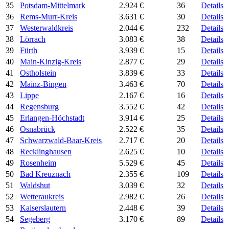
35
Potsdam-Mittelmark
2.924 €
36
Details
36
Rems-Murr-Kreis
3.631 €
30
Details
37
Westerwaldkreis
2.044 €
232
Details
38
Lörrach
3.083 €
38
Details
39
Fürth
3.939 €
15
Details
40
Main-Kinzig-Kreis
2.877 €
29
Details
41
Ostholstein
3.839 €
33
Details
42
Mainz-Bingen
3.463 €
70
Details
43
Lippe
2.167 €
16
Details
44
Regensburg
3.552 €
42
Details
45
Erlangen-Höchstadt
3.914 €
25
Details
46
Osnabrück
2.522 €
35
Details
47
Schwarzwald-Baar-Kreis
2.717 €
20
Details
48
Recklinghausen
2.625 €
10
Details
49
Rosenheim
5.529 €
45
Details
50
Bad Kreuznach
2.355 €
109
Details
51
Waldshut
3.039 €
32
Details
52
Wetteraukreis
2.982 €
26
Details
53
Kaiserslautern
2.448 €
39
Details
54
Segeberg
3.170 €
89
Details