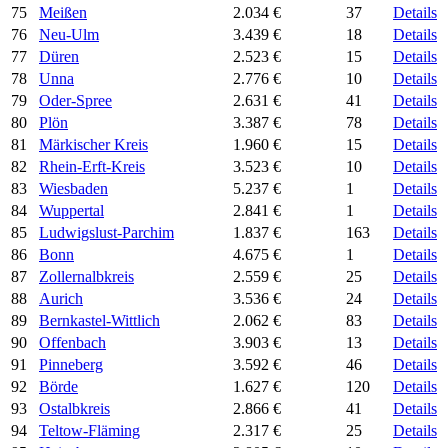
75
Meißen
2.034 €
37
Details
76
Neu-Ulm
3.439 €
18
Details
77
Düren
2.523 €
15
Details
78
Unna
2.776 €
10
Details
79
Oder-Spree
2.631 €
41
Details
80
Plön
3.387 €
78
Details
81
Märkischer Kreis
1.960 €
15
Details
82
Rhein-Erft-Kreis
3.523 €
10
Details
83
Wiesbaden
5.237 €
1
Details
84
Wuppertal
2.841 €
1
Details
85
Ludwigslust-Parchim
1.837 €
163
Details
86
Bonn
4.675 €
1
Details
87
Zollernalbkreis
2.559 €
25
Details
88
Aurich
3.536 €
24
Details
89
Bernkastel-Wittlich
2.062 €
83
Details
90
Offenbach
3.903 €
13
Details
91
Pinneberg
3.592 €
46
Details
92
Börde
1.627 €
120
Details
93
Ostalbkreis
2.866 €
41
Details
94
Teltow-Fläming
2.317 €
25
Details