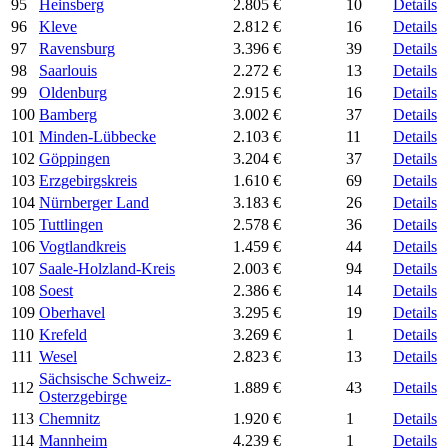
95
Heinsberg
2.805 €
10
Details
96
Kleve
2.812 €
16
Details
97
Ravensburg
3.396 €
39
Details
98
Saarlouis
2.272 €
13
Details
99
Oldenburg
2.915 €
16
Details
100
Bamberg
3.002 €
37
Details
101
Minden-Lübbecke
2.103 €
11
Details
102
Göppingen
3.204 €
37
Details
103
Erzgebirgskreis
1.610 €
69
Details
104
Nürnberger Land
3.183 €
26
Details
105
Tuttlingen
2.578 €
36
Details
106
Vogtlandkreis
1.459 €
44
Details
107
Saale-Holzland-Kreis
2.003 €
94
Details
108
Soest
2.386 €
14
Details
109
Oberhavel
3.295 €
19
Details
110
Krefeld
3.269 €
1
Details
111
Wesel
2.823 €
13
Details
Sächsische Schweiz-
112
1.889 €
43
Details
Osterzgebirge
113
Chemnitz
1.920 €
1
Details
114
Mannheim
4.239 €
1
Details