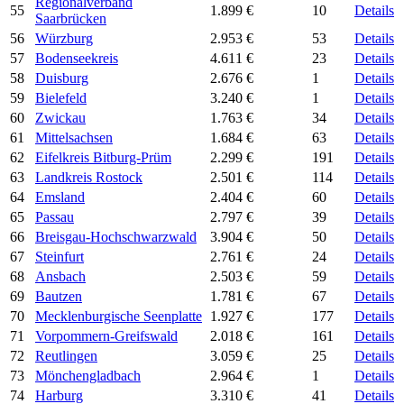
Regionalverband
55
1.899 €
10
Details
Saarbrücken
56
Würzburg
2.953 €
53
Details
57
Bodenseekreis
4.611 €
23
Details
58
Duisburg
2.676 €
1
Details
59
Bielefeld
3.240 €
1
Details
60
Zwickau
1.763 €
34
Details
61
Mittelsachsen
1.684 €
63
Details
62
Eifelkreis Bitburg-Prüm
2.299 €
191
Details
63
Landkreis Rostock
2.501 €
114
Details
64
Emsland
2.404 €
60
Details
65
Passau
2.797 €
39
Details
66
Breisgau-Hochschwarzwald
3.904 €
50
Details
67
Steinfurt
2.761 €
24
Details
68
Ansbach
2.503 €
59
Details
69
Bautzen
1.781 €
67
Details
70
Mecklenburgische Seenplatte
1.927 €
177
Details
71
Vorpommern-Greifswald
2.018 €
161
Details
72
Reutlingen
3.059 €
25
Details
73
Mönchengladbach
2.964 €
1
Details
74
Harburg
3.310 €
41
Details