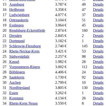
15
Augsburg
3.787 €
49
Details
16
Heilbronn
3.358 €
47
Details
17
Ludwigsburg
4.077 €
37
Details
18
Ortenaukreis
3.104 €
51
Details
19
Esslingen
3.964 €
45
Details
20
Rendsburg-Eckernförde
2.874 €
160
Details
21
Dresden
2.845 €
2
Details
22
Dortmund
3.182 €
1
Details
23
Schleswig-Flensburg
2.740 €
145
Details
24
Rhein-Neckar-Kreis
3.421 €
53
Details
25
Südwestpfalz
2.257 €
98
Details
26
Kassel
1.982 €
28
Details
27
Vorpommern-Rügen
3.002 €
112
Details
28
Böblingen
4.406 €
24
Details
29
Saalekreis
1.739 €
92
Details
30
Aachen
2.799 €
10
Details
31
Nordfriesland
3.805 €
130
Details
32
Essen
3.262 €
1
Details
33
Konstanz
4.134 €
26
Details
34
Rhein-Kreis Neuss
3.550 €
8
Details