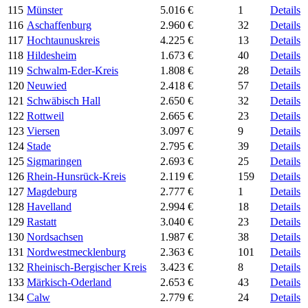
115
Münster
5.016 €
1
Details
116
Aschaffenburg
2.960 €
32
Details
117
Hochtaunuskreis
4.225 €
13
Details
118
Hildesheim
1.673 €
40
Details
119
Schwalm-Eder-Kreis
1.808 €
28
Details
120
Neuwied
2.418 €
57
Details
121
Schwäbisch Hall
2.650 €
32
Details
122
Rottweil
2.665 €
23
Details
123
Viersen
3.097 €
9
Details
124
Stade
2.795 €
39
Details
125
Sigmaringen
2.693 €
25
Details
126
Rhein-Hunsrück-Kreis
2.119 €
159
Details
127
Magdeburg
2.777 €
1
Details
128
Havelland
2.994 €
18
Details
129
Rastatt
3.040 €
23
Details
130
Nordsachsen
1.987 €
38
Details
131
Nordwestmecklenburg
2.363 €
101
Details
132
Rheinisch-Bergischer Kreis
3.423 €
8
Details
133
Märkisch-Oderland
2.653 €
43
Details
134
Calw
2.779 €
24
Details