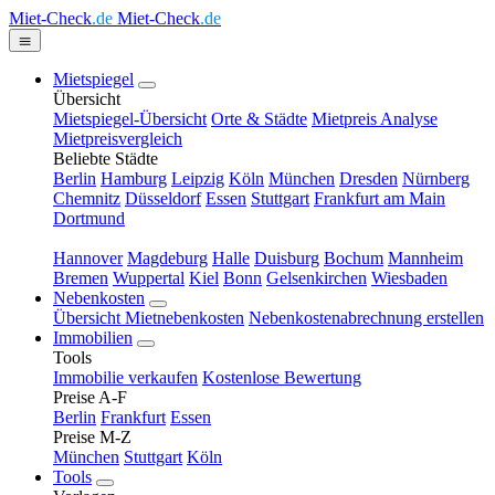
Miet-Check
.de
Miet-Check
.de
Mietspiegel
Übersicht
Mietspiegel-Übersicht
Orte & Städte
Mietpreis Analyse
Mietpreisvergleich
Beliebte Städte
Berlin
Hamburg
Leipzig
Köln
München
Dresden
Nürnberg
Chemnitz
Düsseldorf
Essen
Stuttgart
Frankfurt am Main
Dortmund
Hannover
Magdeburg
Halle
Duisburg
Bochum
Mannheim
Bremen
Wuppertal
Kiel
Bonn
Gelsenkirchen
Wiesbaden
Nebenkosten
Übersicht Mietnebenkosten
Nebenkostenabrechnung erstellen
Immobilien
Tools
Immobilie verkaufen
Kostenlose Bewertung
Preise A-F
Berlin
Frankfurt
Essen
Preise M-Z
München
Stuttgart
Köln
Tools