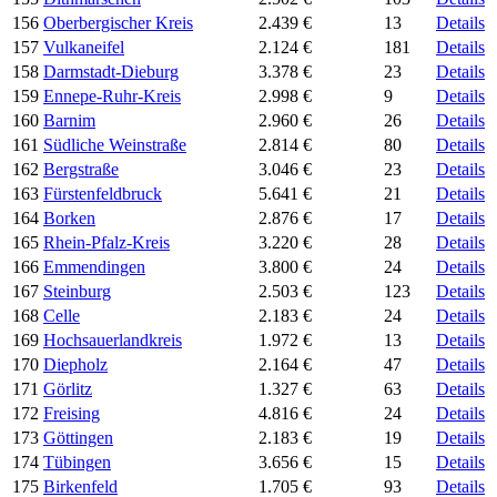
156
Oberbergischer Kreis
2.439 €
13
Details
157
Vulkaneifel
2.124 €
181
Details
158
Darmstadt-Dieburg
3.378 €
23
Details
159
Ennepe-Ruhr-Kreis
2.998 €
9
Details
160
Barnim
2.960 €
26
Details
161
Südliche Weinstraße
2.814 €
80
Details
162
Bergstraße
3.046 €
23
Details
163
Fürstenfeldbruck
5.641 €
21
Details
164
Borken
2.876 €
17
Details
165
Rhein-Pfalz-Kreis
3.220 €
28
Details
166
Emmendingen
3.800 €
24
Details
167
Steinburg
2.503 €
123
Details
168
Celle
2.183 €
24
Details
169
Hochsauerlandkreis
1.972 €
13
Details
170
Diepholz
2.164 €
47
Details
171
Görlitz
1.327 €
63
Details
172
Freising
4.816 €
24
Details
173
Göttingen
2.183 €
19
Details
174
Tübingen
3.656 €
15
Details
175
Birkenfeld
1.705 €
93
Details