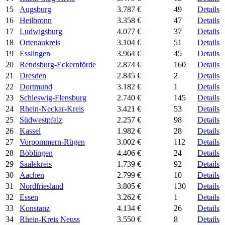
15
Augsburg
3.787 €
49
Details
16
Heilbronn
3.358 €
47
Details
17
Ludwigsburg
4.077 €
37
Details
18
Ortenaukreis
3.104 €
51
Details
19
Esslingen
3.964 €
45
Details
20
Rendsburg-Eckernförde
2.874 €
160
Details
21
Dresden
2.845 €
2
Details
22
Dortmund
3.182 €
1
Details
23
Schleswig-Flensburg
2.740 €
145
Details
24
Rhein-Neckar-Kreis
3.421 €
53
Details
25
Südwestpfalz
2.257 €
98
Details
26
Kassel
1.982 €
28
Details
27
Vorpommern-Rügen
3.002 €
112
Details
28
Böblingen
4.406 €
24
Details
29
Saalekreis
1.739 €
92
Details
30
Aachen
2.799 €
10
Details
31
Nordfriesland
3.805 €
130
Details
32
Essen
3.262 €
1
Details
33
Konstanz
4.134 €
26
Details
34
Rhein-Kreis Neuss
3.550 €
8
Details