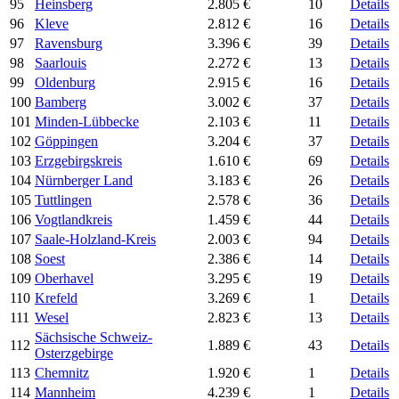
95
Heinsberg
2.805 €
10
Details
96
Kleve
2.812 €
16
Details
97
Ravensburg
3.396 €
39
Details
98
Saarlouis
2.272 €
13
Details
99
Oldenburg
2.915 €
16
Details
100
Bamberg
3.002 €
37
Details
101
Minden-Lübbecke
2.103 €
11
Details
102
Göppingen
3.204 €
37
Details
103
Erzgebirgskreis
1.610 €
69
Details
104
Nürnberger Land
3.183 €
26
Details
105
Tuttlingen
2.578 €
36
Details
106
Vogtlandkreis
1.459 €
44
Details
107
Saale-Holzland-Kreis
2.003 €
94
Details
108
Soest
2.386 €
14
Details
109
Oberhavel
3.295 €
19
Details
110
Krefeld
3.269 €
1
Details
111
Wesel
2.823 €
13
Details
Sächsische Schweiz-
112
1.889 €
43
Details
Osterzgebirge
113
Chemnitz
1.920 €
1
Details
114
Mannheim
4.239 €
1
Details