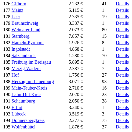
176
Gifhorn
2.232 €
41
Details
177
Mainz
5.115 €
1
Details
178
Leer
2.335 €
19
Details
179
Braunschweig
3.337 €
1
Details
180
Weimarer Land
2.073 €
80
Details
181
Starnberg
7.857 €
15
Details
182
Hameln-Pyrmont
1.926 €
8
Details
183
Ingolstadt
4.868 €
1
Details
184
Salzlandkreis
1.280 €
70
Details
185
Freiburg im Breisgau
5.895 €
1
Details
186
Merzig-Wadern
2.387 €
7
Details
187
Hof
1.756 €
27
Details
188
Herzogtum Lauenburg
3.071 €
98
Details
189
Main-Tauber-Kreis
2.710 €
16
Details
190
Lahn-Dill-Kreis
2.020 €
23
Details
191
Schaumburg
2.050 €
38
Details
192
Erfurt
3.240 €
1
Details
193
Lübeck
3.519 €
3
Details
194
Donnersbergkreis
2.277 €
75
Details
195
Wolfenbüttel
1.876 €
37
Details