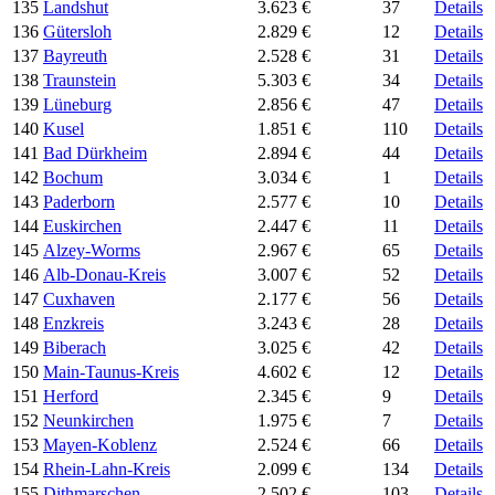
135
Landshut
3.623 €
37
Details
136
Gütersloh
2.829 €
12
Details
137
Bayreuth
2.528 €
31
Details
138
Traunstein
5.303 €
34
Details
139
Lüneburg
2.856 €
47
Details
140
Kusel
1.851 €
110
Details
141
Bad Dürkheim
2.894 €
44
Details
142
Bochum
3.034 €
1
Details
143
Paderborn
2.577 €
10
Details
144
Euskirchen
2.447 €
11
Details
145
Alzey-Worms
2.967 €
65
Details
146
Alb-Donau-Kreis
3.007 €
52
Details
147
Cuxhaven
2.177 €
56
Details
148
Enzkreis
3.243 €
28
Details
149
Biberach
3.025 €
42
Details
150
Main-Taunus-Kreis
4.602 €
12
Details
151
Herford
2.345 €
9
Details
152
Neunkirchen
1.975 €
7
Details
153
Mayen-Koblenz
2.524 €
66
Details
154
Rhein-Lahn-Kreis
2.099 €
134
Details
155
Dithmarschen
2.502 €
103
Details