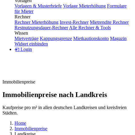
Vorlagen
Vorlagen & Musterbriefe
Vorlage Mieterhöhung
Formulare
für Mieter
Rechner
Rechner Mieterhöhung
Invest-Rechner
Mietrendite Rechner
Restnutzungsdauer-Rechner
Alle Rechner & Tools
Wissen
Mietverträge
Kappungsgrenze
Mietkautionskonto
Magazin
Widget einbinden
Login
Immobilienpreise
Immobilienpreise nach Landkreis
Kaufpreise pro m² in allen deutschen Landkreisen und kreisfreien
Städten.
Home
Immobilienpreise
Landkreise