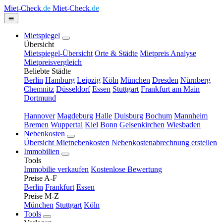
Miet-Check
.de
Miet-Check
.de
Mietspiegel
Übersicht
Mietspiegel-Übersicht
Orte & Städte
Mietpreis Analyse
Mietpreisvergleich
Beliebte Städte
Berlin
Hamburg
Leipzig
Köln
München
Dresden
Nürnberg
Chemnitz
Düsseldorf
Essen
Stuttgart
Frankfurt am Main
Dortmund
Hannover
Magdeburg
Halle
Duisburg
Bochum
Mannheim
Bremen
Wuppertal
Kiel
Bonn
Gelsenkirchen
Wiesbaden
Nebenkosten
Übersicht Mietnebenkosten
Nebenkostenabrechnung erstellen
Immobilien
Tools
Immobilie verkaufen
Kostenlose Bewertung
Preise A-F
Berlin
Frankfurt
Essen
Preise M-Z
München
Stuttgart
Köln
Tools