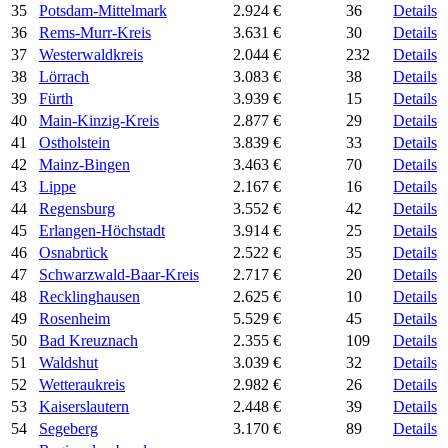
35
Potsdam-Mittelmark
2.924 €
36
Details
36
Rems-Murr-Kreis
3.631 €
30
Details
37
Westerwaldkreis
2.044 €
232
Details
38
Lörrach
3.083 €
38
Details
39
Fürth
3.939 €
15
Details
40
Main-Kinzig-Kreis
2.877 €
29
Details
41
Ostholstein
3.839 €
33
Details
42
Mainz-Bingen
3.463 €
70
Details
43
Lippe
2.167 €
16
Details
44
Regensburg
3.552 €
42
Details
45
Erlangen-Höchstadt
3.914 €
25
Details
46
Osnabrück
2.522 €
35
Details
47
Schwarzwald-Baar-Kreis
2.717 €
20
Details
48
Recklinghausen
2.625 €
10
Details
49
Rosenheim
5.529 €
45
Details
50
Bad Kreuznach
2.355 €
109
Details
51
Waldshut
3.039 €
32
Details
52
Wetteraukreis
2.982 €
26
Details
53
Kaiserslautern
2.448 €
39
Details
54
Segeberg
3.170 €
89
Details