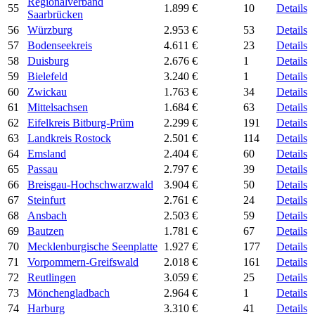
Regionalverband
55
1.899 €
10
Details
Saarbrücken
56
Würzburg
2.953 €
53
Details
57
Bodenseekreis
4.611 €
23
Details
58
Duisburg
2.676 €
1
Details
59
Bielefeld
3.240 €
1
Details
60
Zwickau
1.763 €
34
Details
61
Mittelsachsen
1.684 €
63
Details
62
Eifelkreis Bitburg-Prüm
2.299 €
191
Details
63
Landkreis Rostock
2.501 €
114
Details
64
Emsland
2.404 €
60
Details
65
Passau
2.797 €
39
Details
66
Breisgau-Hochschwarzwald
3.904 €
50
Details
67
Steinfurt
2.761 €
24
Details
68
Ansbach
2.503 €
59
Details
69
Bautzen
1.781 €
67
Details
70
Mecklenburgische Seenplatte
1.927 €
177
Details
71
Vorpommern-Greifswald
2.018 €
161
Details
72
Reutlingen
3.059 €
25
Details
73
Mönchengladbach
2.964 €
1
Details
74
Harburg
3.310 €
41
Details