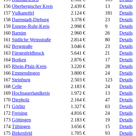
156
Oberbergischer Kreis
2.439 €
13
Details
157
Vulkaneifel
2.124 €
181
Details
158
Darmstadt-Dieburg
3.378 €
23
Details
159
Ennepe-Ruhr-Kreis
2.998 €
9
Details
160
Barnim
2.960 €
26
Details
161
Südliche Weinstraße
2.814 €
80
Details
162
Bergstraße
3.046 €
23
Details
163
Fürstenfeldbruck
5.641 €
21
Details
164
Borken
2.876 €
17
Details
165
Rhein-Pfalz-Kreis
3.220 €
28
Details
166
Emmendingen
3.800 €
24
Details
167
Steinburg
2.503 €
123
Details
168
Celle
2.183 €
24
Details
169
Hochsauerlandkreis
1.972 €
13
Details
170
Diepholz
2.164 €
47
Details
171
Görlitz
1.327 €
63
Details
172
Freising
4.816 €
24
Details
173
Göttingen
2.183 €
19
Details
174
Tübingen
3.656 €
15
Details
175
Birkenfeld
1.705 €
93
Details