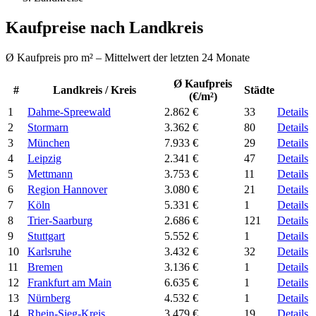
Kaufpreise nach Landkreis
Ø Kaufpreis pro m² – Mittelwert der letzten 24 Monate
Ø Kaufpreis
#
Landkreis / Kreis
Städte
(€/m²)
1
Dahme-Spreewald
2.862 €
33
Details
2
Stormarn
3.362 €
80
Details
3
München
7.933 €
29
Details
4
Leipzig
2.341 €
47
Details
5
Mettmann
3.753 €
11
Details
6
Region Hannover
3.080 €
21
Details
7
Köln
5.331 €
1
Details
8
Trier-Saarburg
2.686 €
121
Details
9
Stuttgart
5.552 €
1
Details
10
Karlsruhe
3.432 €
32
Details
11
Bremen
3.136 €
1
Details
12
Frankfurt am Main
6.635 €
1
Details
13
Nürnberg
4.532 €
1
Details
14
Rhein-Sieg-Kreis
3.479 €
19
Details