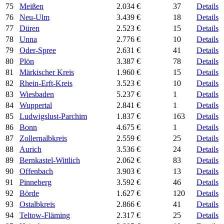
75
Meißen
2.034 €
37
Details
76
Neu-Ulm
3.439 €
18
Details
77
Düren
2.523 €
15
Details
78
Unna
2.776 €
10
Details
79
Oder-Spree
2.631 €
41
Details
80
Plön
3.387 €
78
Details
81
Märkischer Kreis
1.960 €
15
Details
82
Rhein-Erft-Kreis
3.523 €
10
Details
83
Wiesbaden
5.237 €
1
Details
84
Wuppertal
2.841 €
1
Details
85
Ludwigslust-Parchim
1.837 €
163
Details
86
Bonn
4.675 €
1
Details
87
Zollernalbkreis
2.559 €
25
Details
88
Aurich
3.536 €
24
Details
89
Bernkastel-Wittlich
2.062 €
83
Details
90
Offenbach
3.903 €
13
Details
91
Pinneberg
3.592 €
46
Details
92
Börde
1.627 €
120
Details
93
Ostalbkreis
2.866 €
41
Details
94
Teltow-Fläming
2.317 €
25
Details