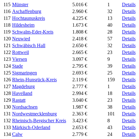
115
Münster
5.016 €
1
Details
116
Aschaffenburg
2.960 €
32
Details
117
Hochtaunuskreis
4.225 €
13
Details
118
Hildesheim
1.673 €
40
Details
119
Schwalm-Eder-Kreis
1.808 €
28
Details
120
Neuwied
2.418 €
57
Details
121
Schwäbisch Hall
2.650 €
32
Details
122
Rottweil
2.665 €
23
Details
123
Viersen
3.097 €
9
Details
124
Stade
2.795 €
39
Details
125
Sigmaringen
2.693 €
25
Details
126
Rhein-Hunsrück-Kreis
2.119 €
159
Details
127
Magdeburg
2.777 €
1
Details
128
Havelland
2.994 €
18
Details
129
Rastatt
3.040 €
23
Details
130
Nordsachsen
1.987 €
38
Details
131
Nordwestmecklenburg
2.363 €
101
Details
132
Rheinisch-Bergischer Kreis
3.423 €
8
Details
133
Märkisch-Oderland
2.653 €
43
Details
134
Calw
2.779 €
24
Details