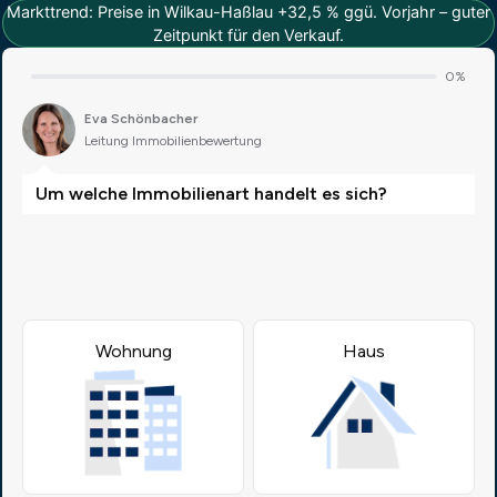
Markttrend: Preise in Wilkau-Haßlau +32,5 % ggü. Vorjahr – guter
Zeitpunkt für den Verkauf.