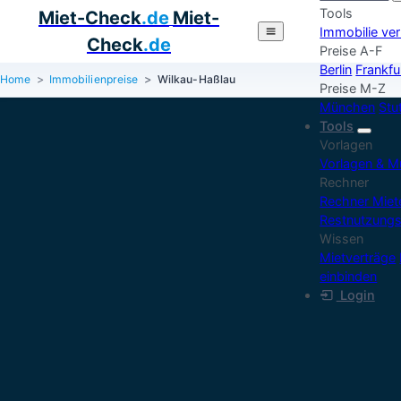
Tools
Miet-Check
.de
Miet-
Immobilie ve
Check
.de
Preise A-F
Berlin
Frankfu
Home
Immobilienpreise
Wilkau-Haßlau
Preise M-Z
München
Stu
Tools
Vorlagen
Vorlagen & M
Rechner
Rechner Mie
Restnutzung
Wissen
Mietverträge
einbinden
Login