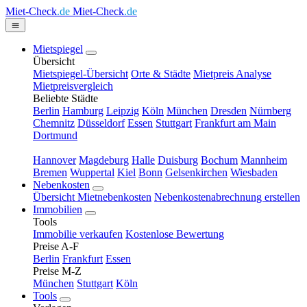
Miet-Check
.de
Miet-Check
.de
Mietspiegel
Übersicht
Mietspiegel-Übersicht
Orte & Städte
Mietpreis Analyse
Mietpreisvergleich
Beliebte Städte
Berlin
Hamburg
Leipzig
Köln
München
Dresden
Nürnberg
Chemnitz
Düsseldorf
Essen
Stuttgart
Frankfurt am Main
Dortmund
Hannover
Magdeburg
Halle
Duisburg
Bochum
Mannheim
Bremen
Wuppertal
Kiel
Bonn
Gelsenkirchen
Wiesbaden
Nebenkosten
Übersicht Mietnebenkosten
Nebenkostenabrechnung erstellen
Immobilien
Tools
Immobilie verkaufen
Kostenlose Bewertung
Preise A-F
Berlin
Frankfurt
Essen
Preise M-Z
München
Stuttgart
Köln
Tools