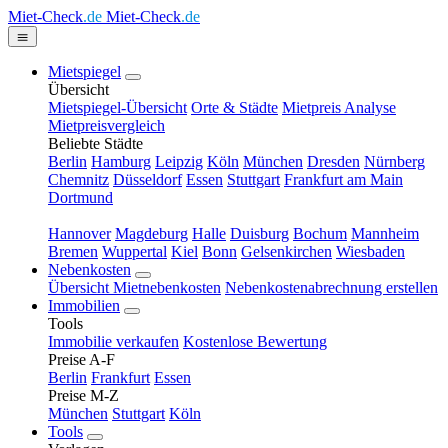
Miet-Check
.de
Miet-Check
.de
Mietspiegel
Übersicht
Mietspiegel-Übersicht
Orte & Städte
Mietpreis Analyse
Mietpreisvergleich
Beliebte Städte
Berlin
Hamburg
Leipzig
Köln
München
Dresden
Nürnberg
Chemnitz
Düsseldorf
Essen
Stuttgart
Frankfurt am Main
Dortmund
Hannover
Magdeburg
Halle
Duisburg
Bochum
Mannheim
Bremen
Wuppertal
Kiel
Bonn
Gelsenkirchen
Wiesbaden
Nebenkosten
Übersicht Mietnebenkosten
Nebenkostenabrechnung erstellen
Immobilien
Tools
Immobilie verkaufen
Kostenlose Bewertung
Preise A-F
Berlin
Frankfurt
Essen
Preise M-Z
München
Stuttgart
Köln
Tools