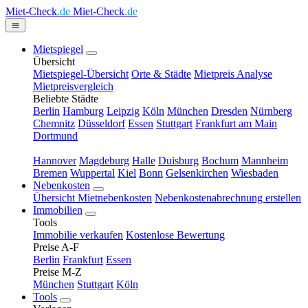
Miet-Check
.de
Miet-Check
.de
Mietspiegel
Übersicht
Mietspiegel-Übersicht
Orte & Städte
Mietpreis Analyse
Mietpreisvergleich
Beliebte Städte
Berlin
Hamburg
Leipzig
Köln
München
Dresden
Nürnberg
Chemnitz
Düsseldorf
Essen
Stuttgart
Frankfurt am Main
Dortmund
Hannover
Magdeburg
Halle
Duisburg
Bochum
Mannheim
Bremen
Wuppertal
Kiel
Bonn
Gelsenkirchen
Wiesbaden
Nebenkosten
Übersicht Mietnebenkosten
Nebenkostenabrechnung erstellen
Immobilien
Tools
Immobilie verkaufen
Kostenlose Bewertung
Preise A-F
Berlin
Frankfurt
Essen
Preise M-Z
München
Stuttgart
Köln
Tools