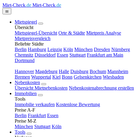
Miet-Check
.de
Miet-Check
.de
Mietspiegel
Übersicht
Mietspiegel-Übersicht
Orte & Städte
Mietpreis Analyse
Mietpreisvergleich
Beliebte Städte
Berlin
Hamburg
Leipzig
Köln
München
Dresden
Nürnberg
Chemnitz
Düsseldorf
Essen
Stuttgart
Frankfurt am Main
Dortmund
Hannover
Magdeburg
Halle
Duisburg
Bochum
Mannheim
Bremen
Wuppertal
Kiel
Bonn
Gelsenkirchen
Wiesbaden
Nebenkosten
Übersicht Mietnebenkosten
Nebenkostenabrechnung erstellen
Immobilien
Tools
Immobilie verkaufen
Kostenlose Bewertung
Preise A-F
Berlin
Frankfurt
Essen
Preise M-Z
München
Stuttgart
Köln
Tools