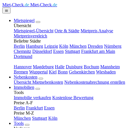
Miet-Check
.de
Miet-Check
.de
Mietspiegel
Übersicht
Mietspiegel-Übersicht
Orte & Städte
Mietpreis Analyse
Mietpreisvergleich
Beliebte Städte
Berlin
Hamburg
Leipzig
Köln
München
Dresden
Nürnberg
Chemnitz
Düsseldorf
Essen
Stuttgart
Frankfurt am Main
Dortmund
Hannover
Magdeburg
Halle
Duisburg
Bochum
Mannheim
Bremen
Wuppertal
Kiel
Bonn
Gelsenkirchen
Wiesbaden
Nebenkosten
Übersicht Mietnebenkosten
Nebenkostenabrechnung erstellen
Immobilien
Tools
Immobilie verkaufen
Kostenlose Bewertung
Preise A-F
Berlin
Frankfurt
Essen
Preise M-Z
München
Stuttgart
Köln
Tools