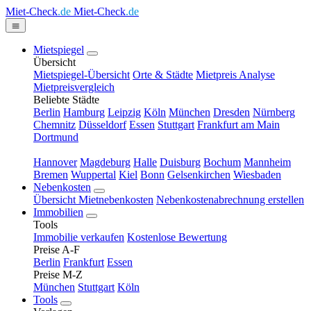
Miet-Check
.de
Miet-Check
.de
Mietspiegel
Übersicht
Mietspiegel-Übersicht
Orte & Städte
Mietpreis Analyse
Mietpreisvergleich
Beliebte Städte
Berlin
Hamburg
Leipzig
Köln
München
Dresden
Nürnberg
Chemnitz
Düsseldorf
Essen
Stuttgart
Frankfurt am Main
Dortmund
Hannover
Magdeburg
Halle
Duisburg
Bochum
Mannheim
Bremen
Wuppertal
Kiel
Bonn
Gelsenkirchen
Wiesbaden
Nebenkosten
Übersicht Mietnebenkosten
Nebenkostenabrechnung erstellen
Immobilien
Tools
Immobilie verkaufen
Kostenlose Bewertung
Preise A-F
Berlin
Frankfurt
Essen
Preise M-Z
München
Stuttgart
Köln
Tools