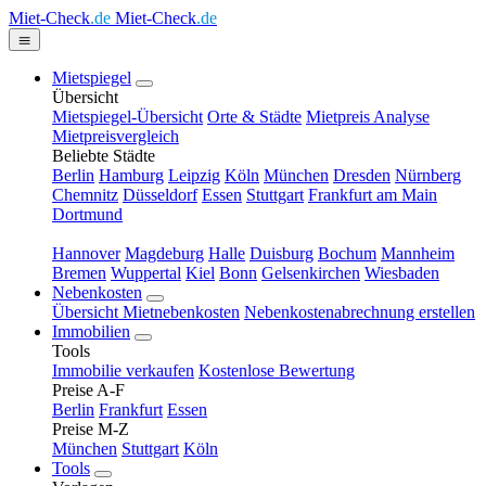
Miet-Check
.de
Miet-Check
.de
Mietspiegel
Übersicht
Mietspiegel-Übersicht
Orte & Städte
Mietpreis Analyse
Mietpreisvergleich
Beliebte Städte
Berlin
Hamburg
Leipzig
Köln
München
Dresden
Nürnberg
Chemnitz
Düsseldorf
Essen
Stuttgart
Frankfurt am Main
Dortmund
Hannover
Magdeburg
Halle
Duisburg
Bochum
Mannheim
Bremen
Wuppertal
Kiel
Bonn
Gelsenkirchen
Wiesbaden
Nebenkosten
Übersicht Mietnebenkosten
Nebenkostenabrechnung erstellen
Immobilien
Tools
Immobilie verkaufen
Kostenlose Bewertung
Preise A-F
Berlin
Frankfurt
Essen
Preise M-Z
München
Stuttgart
Köln
Tools