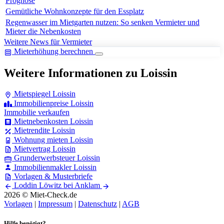
Prognose
Gemütliche Wohnkonzepte für den Essplatz
Regenwasser im Mietgarten nutzen: So senken Vermieter und
Mieter die Nebenkosten
Weitere News für Vermieter
Mieterhöhung berechnen
Weitere Informationen zu Loissin
Mietspiegel Loissin
Immobilienpreise Loissin
Immobilie verkaufen
Mietnebenkosten Loissin
Mietrendite Loissin
Wohnung mieten Loissin
Mietvertrag Loissin
Grunderwerbsteuer Loissin
Immobilienmakler Loissin
Vorlagen & Musterbriefe
Loddin
Löwitz bei Anklam
2026 © Miet-Check.de
Vorlagen
|
Impressum
|
Datenschutz
|
AGB
Hilfe benötigt?