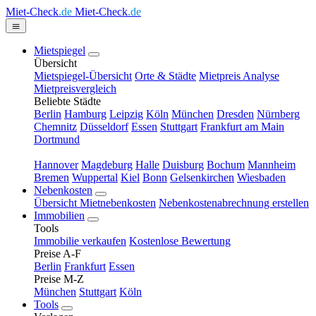
Miet-Check
.de
Miet-Check
.de
Mietspiegel
Übersicht
Mietspiegel-Übersicht
Orte & Städte
Mietpreis Analyse
Mietpreisvergleich
Beliebte Städte
Berlin
Hamburg
Leipzig
Köln
München
Dresden
Nürnberg
Chemnitz
Düsseldorf
Essen
Stuttgart
Frankfurt am Main
Dortmund
Hannover
Magdeburg
Halle
Duisburg
Bochum
Mannheim
Bremen
Wuppertal
Kiel
Bonn
Gelsenkirchen
Wiesbaden
Nebenkosten
Übersicht Mietnebenkosten
Nebenkostenabrechnung erstellen
Immobilien
Tools
Immobilie verkaufen
Kostenlose Bewertung
Preise A-F
Berlin
Frankfurt
Essen
Preise M-Z
München
Stuttgart
Köln
Tools