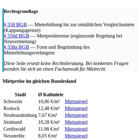
Rechtsgrundlage
§ 558 BGB
— Mieterhöhung bis zur ortsüblichen Vergleichsmiete
(Kappungsgrenze)
§ 556d BGB
— Mietpreisbremse (ergänzende Regelung bei
Neuvermietung)
§ 558a BGB
— Form und Begründung des
Mieterhöhungsverlangens
Diese Seite ersetzt keine Rechtsberatung. Bei konkreten Fragen
wenden Sie sich an einen Fachanwalt für Mietrecht.
Mietpreise im gleichen Bundesland
Stadt
Ø Kaltmiete
Schwerin
10,86 €/m²
Mietspiegel
Rostock
12,48 €/m²
Mietspiegel
Neubrandenburg
7,67 €/m²
Mietspiegel
Stralsund
10,28 €/m²
Mietspiegel
Greifswald
11,98 €/m²
Mietspiegel
Neustrelitz
8,05 €/m²
Mietspiegel