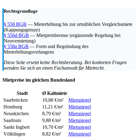
Rechtsgrundlage
§ 558 BGB
— Mieterhöhung bis zur ortsüblichen Vergleichsmiete
(Kappungsgrenze)
§ 556d BGB
— Mietpreisbremse (ergänzende Regelung bei
Neuvermietung)
§ 558a BGB
— Form und Begründung des
Mieterhöhungsverlangens
Diese Seite ersetzt keine Rechtsberatung. Bei konkreten Fragen
wenden Sie sich an einen Fachanwalt für Mietrecht.
Mietpreise im gleichen Bundesland
Stadt
Ø Kaltmiete
Saarbrücken
10,88 €/m²
Mietspiegel
Homburg
11,21 €/m²
Mietspiegel
Neunkirchen
8,79 €/m²
Mietspiegel
Saarlouis
9,88 €/m²
Mietspiegel
Sankt Ingbert
10,70 €/m²
Mietspiegel
Völklingen
8,82 €/m²
Mietspiegel