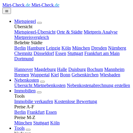
Miet-Check
.de
Miet-Check
.de
Mietspiegel
Übersicht
Mietspiegel-Übersicht
Orte & Städte
Mietpreis Analyse
Mietpreisvergleich
Beliebte Städte
Berlin
Hamburg
Leipzig
Köln
München
Dresden
Nürnberg
Chemnitz
Düsseldorf
Essen
Stuttgart
Frankfurt am Main
Dortmund
Hannover
Magdeburg
Halle
Duisburg
Bochum
Mannheim
Bremen
Wuppertal
Kiel
Bonn
Gelsenkirchen
Wiesbaden
Nebenkosten
Übersicht Mietnebenkosten
Nebenkostenabrechnung erstellen
Immobilien
Tools
Immobilie verkaufen
Kostenlose Bewertung
Preise A-F
Berlin
Frankfurt
Essen
Preise M-Z
München
Stuttgart
Köln
Tools