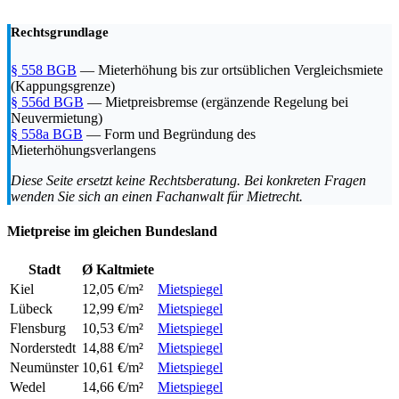
Rechtsgrundlage
§ 558 BGB
— Mieterhöhung bis zur ortsüblichen Vergleichsmiete
(Kappungsgrenze)
§ 556d BGB
— Mietpreisbremse (ergänzende Regelung bei
Neuvermietung)
§ 558a BGB
— Form und Begründung des
Mieterhöhungsverlangens
Diese Seite ersetzt keine Rechtsberatung. Bei konkreten Fragen
wenden Sie sich an einen Fachanwalt für Mietrecht.
Mietpreise im gleichen Bundesland
Stadt
Ø Kaltmiete
Kiel
12,05 €/m²
Mietspiegel
Lübeck
12,99 €/m²
Mietspiegel
Flensburg
10,53 €/m²
Mietspiegel
Norderstedt
14,88 €/m²
Mietspiegel
Neumünster
10,61 €/m²
Mietspiegel
Wedel
14,66 €/m²
Mietspiegel