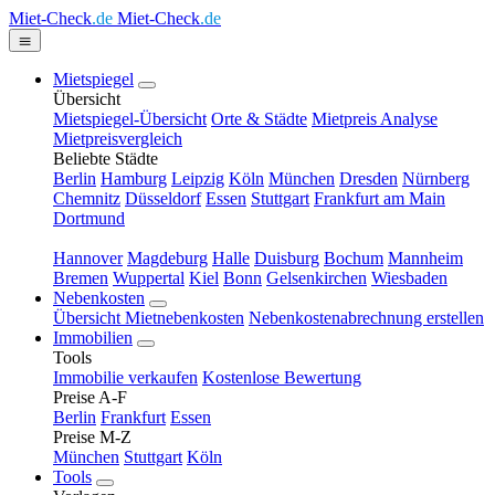
Miet-Check
.de
Miet-Check
.de
Mietspiegel
Übersicht
Mietspiegel-Übersicht
Orte & Städte
Mietpreis Analyse
Mietpreisvergleich
Beliebte Städte
Berlin
Hamburg
Leipzig
Köln
München
Dresden
Nürnberg
Chemnitz
Düsseldorf
Essen
Stuttgart
Frankfurt am Main
Dortmund
Hannover
Magdeburg
Halle
Duisburg
Bochum
Mannheim
Bremen
Wuppertal
Kiel
Bonn
Gelsenkirchen
Wiesbaden
Nebenkosten
Übersicht Mietnebenkosten
Nebenkostenabrechnung erstellen
Immobilien
Tools
Immobilie verkaufen
Kostenlose Bewertung
Preise A-F
Berlin
Frankfurt
Essen
Preise M-Z
München
Stuttgart
Köln
Tools