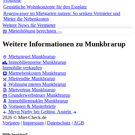
Prognose
Gemütliche Wohnkonzepte für den Essplatz
Regenwasser im Mietgarten nutzen: So senken Vermieter und
Mieter die Nebenkosten
Weitere News für Vermieter
Mieterhöhung berechnen
Weitere Informationen zu Munkbrarup
Mietspiegel Munkbrarup
Immobilienpreise Munkbrarup
Immobilie verkaufen
Mietnebenkosten Munkbrarup
Mietrendite Munkbrarup
Wohnung mieten Munkbrarup
Mietvertrag Munkbrarup
Grunderwerbsteuer Munkbrarup
Immobilienmakler Munkbrarup
Vorlagen & Musterbriefe
Meyn
Nieby bei Gelting, Angeln
2026 © Miet-Check.de
Vorlagen
|
Impressum
|
Datenschutz
|
AGB
Hilfe benötigt?