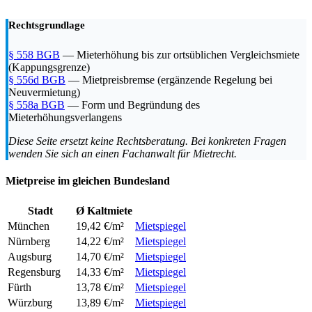
Rechtsgrundlage
§ 558 BGB
— Mieterhöhung bis zur ortsüblichen Vergleichsmiete
(Kappungsgrenze)
§ 556d BGB
— Mietpreisbremse (ergänzende Regelung bei
Neuvermietung)
§ 558a BGB
— Form und Begründung des
Mieterhöhungsverlangens
Diese Seite ersetzt keine Rechtsberatung. Bei konkreten Fragen
wenden Sie sich an einen Fachanwalt für Mietrecht.
Mietpreise im gleichen Bundesland
Stadt
Ø Kaltmiete
München
19,42 €/m²
Mietspiegel
Nürnberg
14,22 €/m²
Mietspiegel
Augsburg
14,70 €/m²
Mietspiegel
Regensburg
14,33 €/m²
Mietspiegel
Fürth
13,78 €/m²
Mietspiegel
Würzburg
13,89 €/m²
Mietspiegel