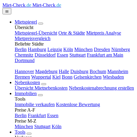
Miet-Check
.de
Miet-Check
.de
Mietspiegel
Übersicht
Mietspiegel-Übersicht
Orte & Städte
Mietpreis Analyse
Mietpreisvergleich
Beliebte Städte
Berlin
Hamburg
Leipzig
Köln
München
Dresden
Nürnberg
Chemnitz
Düsseldorf
Essen
Stuttgart
Frankfurt am Main
Dortmund
Hannover
Magdeburg
Halle
Duisburg
Bochum
Mannheim
Bremen
Wuppertal
Kiel
Bonn
Gelsenkirchen
Wiesbaden
Nebenkosten
Übersicht Mietnebenkosten
Nebenkostenabrechnung erstellen
Immobilien
Tools
Immobilie verkaufen
Kostenlose Bewertung
Preise A-F
Berlin
Frankfurt
Essen
Preise M-Z
München
Stuttgart
Köln
Tools