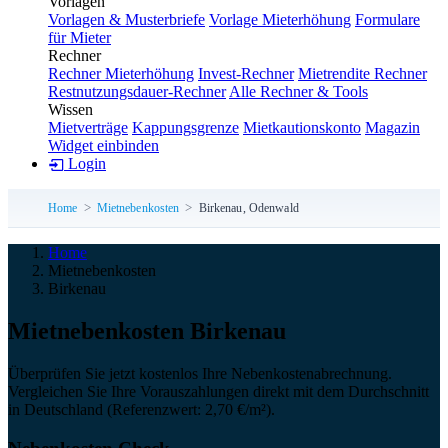
Vorlagen
Vorlagen & Musterbriefe
Vorlage Mieterhöhung
Formulare
für Mieter
Rechner
Rechner Mieterhöhung
Invest-Rechner
Mietrendite Rechner
Restnutzungsdauer-Rechner
Alle Rechner & Tools
Wissen
Mietverträge
Kappungsgrenze
Mietkautionskonto
Magazin
Widget einbinden
Login
Home
Mietnebenkosten
Birkenau, Odenwald
Home
Mietnebenkosten
Birkenau
Miet­neben­kosten Birkenau
Überprüfen Sie jetzt kostenlos Ihre Nebenkostenabrechnung.
Vergleichen Sie Ihre Vorauszahlungen direkt mit dem Durchschnitt
in Deutschland (Referenzwert: 2,70 €/m²).