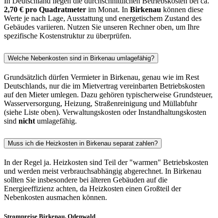
In Deutschland liegen die durchschnittlichen Betriebskosten bei ca.
2,70 € pro Quadratmeter
im Monat. In
Birkenau
können diese
Werte je nach Lage, Ausstattung und energetischem Zustand des
Gebäudes variieren. Nutzen Sie unseren Rechner oben, um Ihre
spezifische Kostenstruktur zu überprüfen.
Welche Nebenkosten sind in Birkenau umlagefähig?
Grundsätzlich dürfen Vermieter in Birkenau, genau wie im Rest
Deutschlands, nur die im Mietvertrag vereinbarten Betriebskosten
auf den Mieter umlegen. Dazu gehören typischerweise Grundsteuer,
Wasserversorgung, Heizung, Straßenreinigung und Müllabfuhr
(siehe Liste oben). Verwaltungskosten oder Instandhaltungskosten
sind
nicht
umlagefähig.
Muss ich die Heizkosten in Birkenau separat zahlen?
In der Regel ja. Heizkosten sind Teil der "warmen" Betriebskosten
und werden meist verbrauchsabhängig abgerechnet. In Birkenau
sollten Sie insbesondere bei älteren Gebäuden auf die
Energieeffizienz achten, da Heizkosten einen Großteil der
Nebenkosten ausmachen können.
Strompreise Birkenau, Odenwald