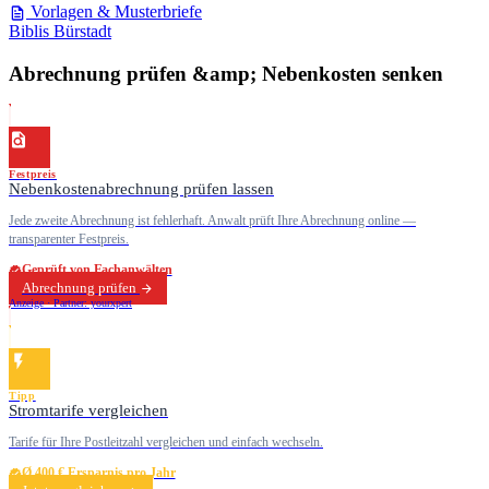
Vorlagen & Musterbriefe
Biblis
Bürstadt
Abrechnung prüfen &amp; Nebenkosten senken
Festpreis
Nebenkostenabrechnung prüfen lassen
Jede zweite Abrechnung ist fehlerhaft. Anwalt prüft Ihre Abrechnung online —
transparenter Festpreis.
Geprüft von Fachanwälten
Abrechnung prüfen
Anzeige · Partner: yourxpert
Tipp
Stromtarife vergleichen
Tarife für Ihre Postleitzahl vergleichen und einfach wechseln.
Ø 400 € Ersparnis pro Jahr