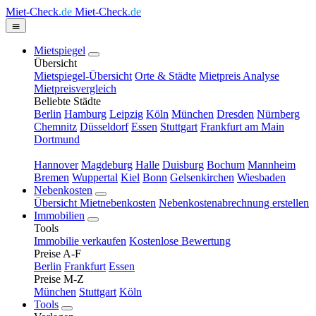
Miet-Check
.de
Miet-Check
.de
Mietspiegel
Übersicht
Mietspiegel-Übersicht
Orte & Städte
Mietpreis Analyse
Mietpreisvergleich
Beliebte Städte
Berlin
Hamburg
Leipzig
Köln
München
Dresden
Nürnberg
Chemnitz
Düsseldorf
Essen
Stuttgart
Frankfurt am Main
Dortmund
Hannover
Magdeburg
Halle
Duisburg
Bochum
Mannheim
Bremen
Wuppertal
Kiel
Bonn
Gelsenkirchen
Wiesbaden
Nebenkosten
Übersicht Mietnebenkosten
Nebenkostenabrechnung erstellen
Immobilien
Tools
Immobilie verkaufen
Kostenlose Bewertung
Preise A-F
Berlin
Frankfurt
Essen
Preise M-Z
München
Stuttgart
Köln
Tools