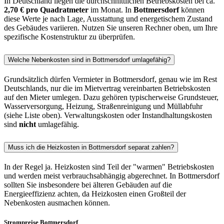
In Deutschland liegen die durchschnittlichen Betriebskosten bei ca.
2,70 € pro Quadratmeter
im Monat. In
Bottmersdorf
können
diese Werte je nach Lage, Ausstattung und energetischem Zustand
des Gebäudes variieren. Nutzen Sie unseren Rechner oben, um Ihre
spezifische Kostenstruktur zu überprüfen.
Welche Nebenkosten sind in Bottmersdorf umlagefähig?
Grundsätzlich dürfen Vermieter in Bottmersdorf, genau wie im Rest
Deutschlands, nur die im Mietvertrag vereinbarten Betriebskosten
auf den Mieter umlegen. Dazu gehören typischerweise Grundsteuer,
Wasserversorgung, Heizung, Straßenreinigung und Müllabfuhr
(siehe Liste oben). Verwaltungskosten oder Instandhaltungskosten
sind
nicht
umlagefähig.
Muss ich die Heizkosten in Bottmersdorf separat zahlen?
In der Regel ja. Heizkosten sind Teil der "warmen" Betriebskosten
und werden meist verbrauchsabhängig abgerechnet. In Bottmersdorf
sollten Sie insbesondere bei älteren Gebäuden auf die
Energieeffizienz achten, da Heizkosten einen Großteil der
Nebenkosten ausmachen können.
Strompreise Bottmersdorf