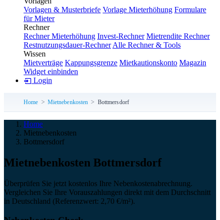
Vorlagen
Vorlagen & Musterbriefe
Vorlage Mieterhöhung
Formulare
für Mieter
Rechner
Rechner Mieterhöhung
Invest-Rechner
Mietrendite Rechner
Restnutzungsdauer-Rechner
Alle Rechner & Tools
Wissen
Mietverträge
Kappungsgrenze
Mietkautionskonto
Magazin
Widget einbinden
Login
Home
Mietnebenkosten
Bottmersdorf
Home
Mietnebenkosten
Bottmersdorf
Miet­neben­kosten Bottmersdorf
Überprüfen Sie jetzt kostenlos Ihre Nebenkostenabrechnung.
Vergleichen Sie Ihre Vorauszahlungen direkt mit dem Durchschnitt
in Deutschland (Referenzwert: 2,70 €/m²).