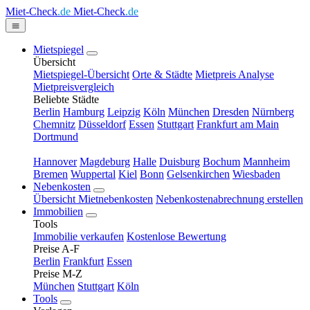
Miet-Check
.de
Miet-Check
.de
Mietspiegel
Übersicht
Mietspiegel-Übersicht
Orte & Städte
Mietpreis Analyse
Mietpreisvergleich
Beliebte Städte
Berlin
Hamburg
Leipzig
Köln
München
Dresden
Nürnberg
Chemnitz
Düsseldorf
Essen
Stuttgart
Frankfurt am Main
Dortmund
Hannover
Magdeburg
Halle
Duisburg
Bochum
Mannheim
Bremen
Wuppertal
Kiel
Bonn
Gelsenkirchen
Wiesbaden
Nebenkosten
Übersicht Mietnebenkosten
Nebenkostenabrechnung erstellen
Immobilien
Tools
Immobilie verkaufen
Kostenlose Bewertung
Preise A-F
Berlin
Frankfurt
Essen
Preise M-Z
München
Stuttgart
Köln
Tools