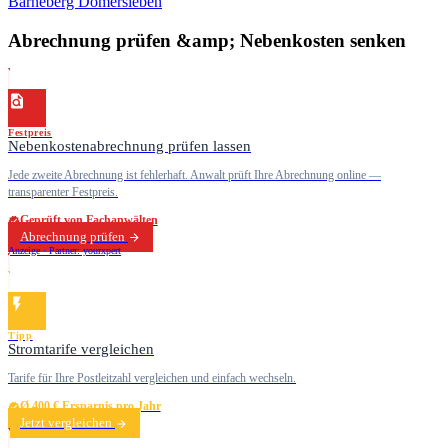
Barneberg
Domersleben
Abrechnung prüfen &amp; Nebenkosten senken
Festpreis
Nebenkostenabrechnung prüfen lassen
Jede zweite Abrechnung ist fehlerhaft. Anwalt prüft Ihre Abrechnung online —
transparenter Festpreis.
Geprüft von Fachanwälten
Abrechnung prüfen
Anzeige · Partner: yourxpert
Tipp
Stromtarife vergleichen
Tarife für Ihre Postleitzahl vergleichen und einfach wechseln.
Ø 400 € Ersparnis pro Jahr
Jetzt vergleichen