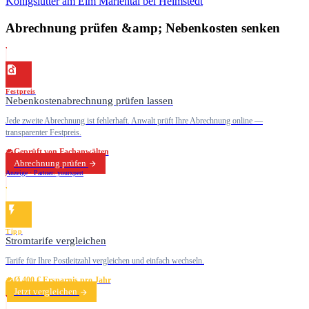
Königslutter am Elm
Mariental bei Helmstedt
Abrechnung prüfen &amp; Nebenkosten senken
Festpreis
Nebenkostenabrechnung prüfen lassen
Jede zweite Abrechnung ist fehlerhaft. Anwalt prüft Ihre Abrechnung online —
transparenter Festpreis.
Geprüft von Fachanwälten
Abrechnung prüfen
Anzeige · Partner: yourxpert
Tipp
Stromtarife vergleichen
Tarife für Ihre Postleitzahl vergleichen und einfach wechseln.
Ø 400 € Ersparnis pro Jahr
Jetzt vergleichen