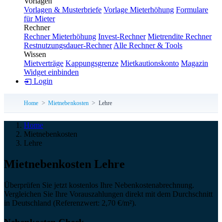
Vorlagen
Vorlagen & Musterbriefe
Vorlage Mieterhöhung
Formulare
für Mieter
Rechner
Rechner Mieterhöhung
Invest-Rechner
Mietrendite Rechner
Restnutzungsdauer-Rechner
Alle Rechner & Tools
Wissen
Mietverträge
Kappungsgrenze
Mietkautionskonto
Magazin
Widget einbinden
Login
Home
Mietnebenkosten
Lehre
Home
Mietnebenkosten
Lehre
Miet­neben­kosten Lehre
Überprüfen Sie jetzt kostenlos Ihre Nebenkostenabrechnung.
Vergleichen Sie Ihre Vorauszahlungen direkt mit dem Durchschnitt
in Deutschland (Referenzwert: 2,70 €/m²).