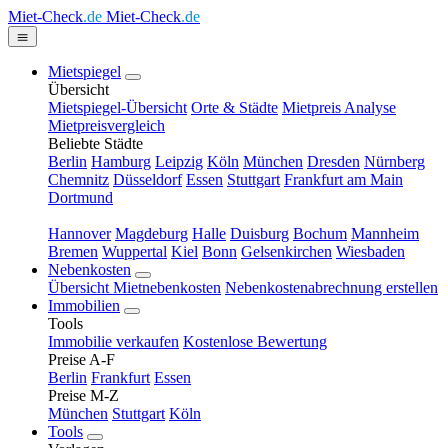
Miet-Check
.de
Miet-Check
.de
Mietspiegel
Übersicht
Mietspiegel-Übersicht
Orte & Städte
Mietpreis Analyse
Mietpreisvergleich
Beliebte Städte
Berlin
Hamburg
Leipzig
Köln
München
Dresden
Nürnberg
Chemnitz
Düsseldorf
Essen
Stuttgart
Frankfurt am Main
Dortmund
Hannover
Magdeburg
Halle
Duisburg
Bochum
Mannheim
Bremen
Wuppertal
Kiel
Bonn
Gelsenkirchen
Wiesbaden
Nebenkosten
Übersicht Mietnebenkosten
Nebenkostenabrechnung erstellen
Immobilien
Tools
Immobilie verkaufen
Kostenlose Bewertung
Preise A-F
Berlin
Frankfurt
Essen
Preise M-Z
München
Stuttgart
Köln
Tools