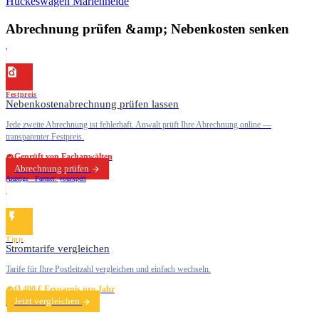
Hückeswagen
Marienheide
Abrechnung prüfen &amp; Nebenkosten senken
Festpreis
Nebenkostenabrechnung prüfen lassen
Jede zweite Abrechnung ist fehlerhaft. Anwalt prüft Ihre Abrechnung online —
transparenter Festpreis.
Geprüft von Fachanwälten
Abrechnung prüfen
Anzeige · Partner: yourxpert
Tipp
Stromtarife vergleichen
Tarife für Ihre Postleitzahl vergleichen und einfach wechseln.
Ø 400 € Ersparnis pro Jahr
Jetzt vergleichen