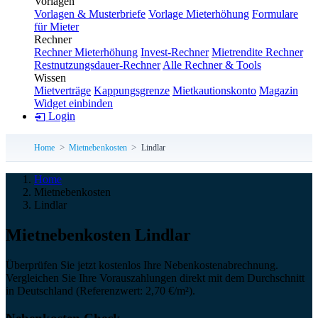
Vorlagen
Vorlagen & Musterbriefe
Vorlage Mieterhöhung
Formulare
für Mieter
Rechner
Rechner Mieterhöhung
Invest-Rechner
Mietrendite Rechner
Restnutzungsdauer-Rechner
Alle Rechner & Tools
Wissen
Mietverträge
Kappungsgrenze
Mietkautionskonto
Magazin
Widget einbinden
Login
Home
Mietnebenkosten
Lindlar
Home
Mietnebenkosten
Lindlar
Miet­neben­kosten Lindlar
Überprüfen Sie jetzt kostenlos Ihre Nebenkostenabrechnung.
Vergleichen Sie Ihre Vorauszahlungen direkt mit dem Durchschnitt
in Deutschland (Referenzwert: 2,70 €/m²).