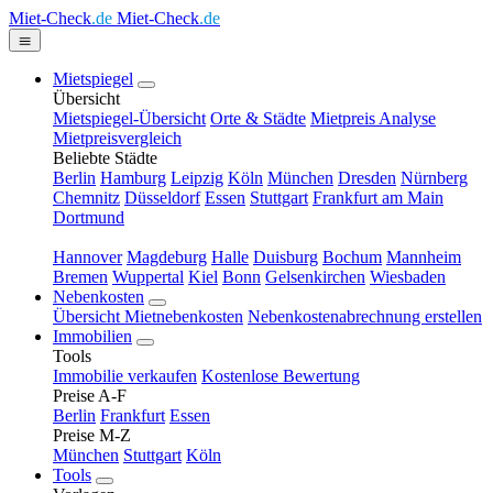
Miet-Check
.de
Miet-Check
.de
Mietspiegel
Übersicht
Mietspiegel-Übersicht
Orte & Städte
Mietpreis Analyse
Mietpreisvergleich
Beliebte Städte
Berlin
Hamburg
Leipzig
Köln
München
Dresden
Nürnberg
Chemnitz
Düsseldorf
Essen
Stuttgart
Frankfurt am Main
Dortmund
Hannover
Magdeburg
Halle
Duisburg
Bochum
Mannheim
Bremen
Wuppertal
Kiel
Bonn
Gelsenkirchen
Wiesbaden
Nebenkosten
Übersicht Mietnebenkosten
Nebenkostenabrechnung erstellen
Immobilien
Tools
Immobilie verkaufen
Kostenlose Bewertung
Preise A-F
Berlin
Frankfurt
Essen
Preise M-Z
München
Stuttgart
Köln
Tools