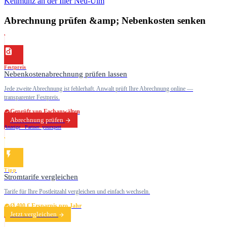
Kellmünz an der Iller
Neu-Ulm
Abrechnung prüfen &amp; Nebenkosten senken
Festpreis
Nebenkostenabrechnung prüfen lassen
Jede zweite Abrechnung ist fehlerhaft. Anwalt prüft Ihre Abrechnung online —
transparenter Festpreis.
Geprüft von Fachanwälten
Abrechnung prüfen
Anzeige · Partner: yourxpert
Tipp
Stromtarife vergleichen
Tarife für Ihre Postleitzahl vergleichen und einfach wechseln.
Ø 400 € Ersparnis pro Jahr
Jetzt vergleichen