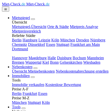
Miet-Check
.de
Miet-Check
.de
Mietspiegel
Übersicht
Mietspiegel-Übersicht
Orte & Städte
Mietpreis Analyse
Mietpreisvergleich
Beliebte Städte
Berlin
Hamburg
Leipzig
Köln
München
Dresden
Nürnberg
Chemnitz
Düsseldorf
Essen
Stuttgart
Frankfurt am Main
Dortmund
Hannover
Magdeburg
Halle
Duisburg
Bochum
Mannheim
Bremen
Wuppertal
Kiel
Bonn
Gelsenkirchen
Wiesbaden
Nebenkosten
Übersicht Mietnebenkosten
Nebenkostenabrechnung erstellen
Immobilien
Tools
Immobilie verkaufen
Kostenlose Bewertung
Preise A-F
Berlin
Frankfurt
Essen
Preise M-Z
München
Stuttgart
Köln
Tools