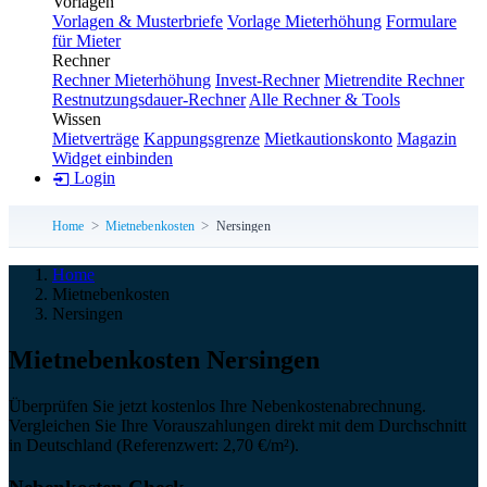
Vorlagen
Vorlagen & Musterbriefe
Vorlage Mieterhöhung
Formulare
für Mieter
Rechner
Rechner Mieterhöhung
Invest-Rechner
Mietrendite Rechner
Restnutzungsdauer-Rechner
Alle Rechner & Tools
Wissen
Mietverträge
Kappungsgrenze
Mietkautionskonto
Magazin
Widget einbinden
Login
Home
Mietnebenkosten
Nersingen
Home
Mietnebenkosten
Nersingen
Miet­neben­kosten Nersingen
Überprüfen Sie jetzt kostenlos Ihre Nebenkostenabrechnung.
Vergleichen Sie Ihre Vorauszahlungen direkt mit dem Durchschnitt
in Deutschland (Referenzwert: 2,70 €/m²).