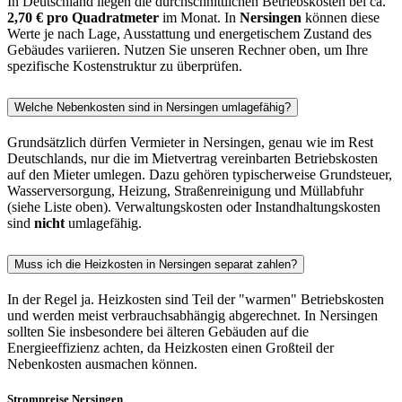
In Deutschland liegen die durchschnittlichen Betriebskosten bei ca.
2,70 € pro Quadratmeter
im Monat. In
Nersingen
können diese
Werte je nach Lage, Ausstattung und energetischem Zustand des
Gebäudes variieren. Nutzen Sie unseren Rechner oben, um Ihre
spezifische Kostenstruktur zu überprüfen.
Welche Nebenkosten sind in Nersingen umlagefähig?
Grundsätzlich dürfen Vermieter in Nersingen, genau wie im Rest
Deutschlands, nur die im Mietvertrag vereinbarten Betriebskosten
auf den Mieter umlegen. Dazu gehören typischerweise Grundsteuer,
Wasserversorgung, Heizung, Straßenreinigung und Müllabfuhr
(siehe Liste oben). Verwaltungskosten oder Instandhaltungskosten
sind
nicht
umlagefähig.
Muss ich die Heizkosten in Nersingen separat zahlen?
In der Regel ja. Heizkosten sind Teil der "warmen" Betriebskosten
und werden meist verbrauchsabhängig abgerechnet. In Nersingen
sollten Sie insbesondere bei älteren Gebäuden auf die
Energieeffizienz achten, da Heizkosten einen Großteil der
Nebenkosten ausmachen können.
Strompreise Nersingen