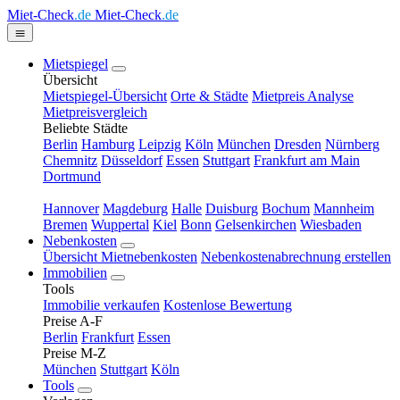
Miet-Check
.de
Miet-Check
.de
Mietspiegel
Übersicht
Mietspiegel-Übersicht
Orte & Städte
Mietpreis Analyse
Mietpreisvergleich
Beliebte Städte
Berlin
Hamburg
Leipzig
Köln
München
Dresden
Nürnberg
Chemnitz
Düsseldorf
Essen
Stuttgart
Frankfurt am Main
Dortmund
Hannover
Magdeburg
Halle
Duisburg
Bochum
Mannheim
Bremen
Wuppertal
Kiel
Bonn
Gelsenkirchen
Wiesbaden
Nebenkosten
Übersicht Mietnebenkosten
Nebenkostenabrechnung erstellen
Immobilien
Tools
Immobilie verkaufen
Kostenlose Bewertung
Preise A-F
Berlin
Frankfurt
Essen
Preise M-Z
München
Stuttgart
Köln
Tools