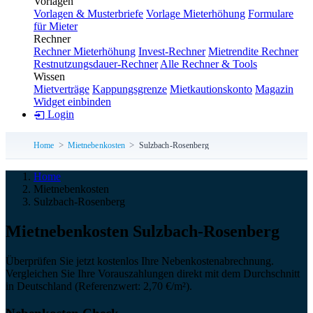
Vorlagen
Vorlagen & Musterbriefe
Vorlage Mieterhöhung
Formulare
für Mieter
Rechner
Rechner Mieterhöhung
Invest-Rechner
Mietrendite Rechner
Restnutzungsdauer-Rechner
Alle Rechner & Tools
Wissen
Mietverträge
Kappungsgrenze
Mietkautionskonto
Magazin
Widget einbinden
Login
Home
Mietnebenkosten
Sulzbach-Rosenberg
Home
Mietnebenkosten
Sulzbach-Rosenberg
Miet­neben­kosten Sulzbach-Rosenberg
Überprüfen Sie jetzt kostenlos Ihre Nebenkostenabrechnung.
Vergleichen Sie Ihre Vorauszahlungen direkt mit dem Durchschnitt
in Deutschland (Referenzwert: 2,70 €/m²).