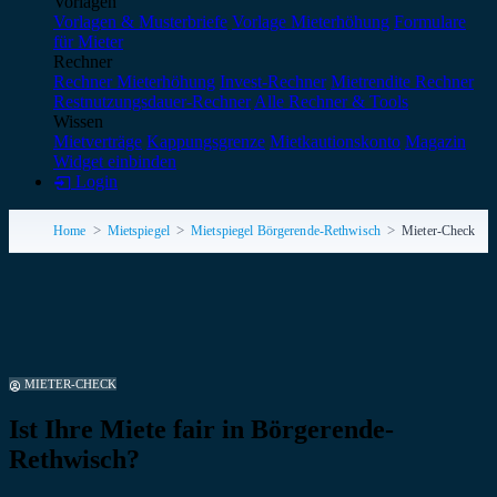
Vorlagen
Vorlagen & Musterbriefe
Vorlage Mieterhöhung
Formulare
für Mieter
Rechner
Rechner Mieterhöhung
Invest-Rechner
Mietrendite Rechner
Restnutzungsdauer-Rechner
Alle Rechner & Tools
Wissen
Mietverträge
Kappungsgrenze
Mietkautionskonto
Magazin
Widget einbinden
Login
Home
Mietspiegel
Mietspiegel Börgerende-Rethwisch
Mieter-Check
MIETER-CHECK
Ist Ihre Miete fair in Börgerende-
Rethwisch?