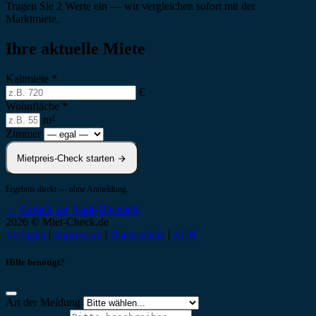
Tragen Sie 2 Werte ein — wir vergleichen sofort mit der
Marktmiete.
Ihre aktuelle Miete
Kaltmiete
*
€
Wohnfläche
*
m²
Zimmer
Mietpreis-Check starten
Ergebnis direkt — ohne Anmeldung.
← Zurück zur Stadt-Übersicht
2026 © Miet-Check.de
Vorlagen
|
Impressum
|
Datenschutz
|
AGB
Hilfe benötigt?
Art der Meldung