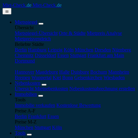
Miet-Check
.de
Miet-Check
.de
Mietspiegel
Übersicht
Mietspiegel-Übersicht
Orte & Städte
Mietpreis Analyse
Mietpreisvergleich
Beliebte Städte
Berlin
Hamburg
Leipzig
Köln
München
Dresden
Nürnberg
Chemnitz
Düsseldorf
Essen
Stuttgart
Frankfurt am Main
Dortmund
Hannover
Magdeburg
Halle
Duisburg
Bochum
Mannheim
Bremen
Wuppertal
Kiel
Bonn
Gelsenkirchen
Wiesbaden
Nebenkosten
Übersicht Mietnebenkosten
Nebenkostenabrechnung erstellen
Immobilien
Tools
Immobilie verkaufen
Kostenlose Bewertung
Preise A-F
Berlin
Frankfurt
Essen
Preise M-Z
München
Stuttgart
Köln
Tools