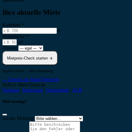
Ihre aktuelle Miete
Kaltmiete
*
€
Wohnfläche
*
m²
Zimmer
Mietpreis-Check starten
Ergebnis direkt — ohne Anmeldung.
← Zurück zur Stadt-Übersicht
2026 © Miet-Check.de
Vorlagen
|
Impressum
|
Datenschutz
|
AGB
Hilfe benötigt?
Art der Meldung