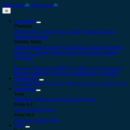
Miet-Check
.de
Miet-Check
.de
Mietspiegel
Übersicht
Mietspiegel-Übersicht
Orte & Städte
Mietpreis Analyse
Mietpreisvergleich
Beliebte Städte
Berlin
Hamburg
Leipzig
Köln
München
Dresden
Nürnberg
Chemnitz
Düsseldorf
Essen
Stuttgart
Frankfurt am Main
Dortmund
Hannover
Magdeburg
Halle
Duisburg
Bochum
Mannheim
Bremen
Wuppertal
Kiel
Bonn
Gelsenkirchen
Wiesbaden
Nebenkosten
Übersicht Mietnebenkosten
Nebenkostenabrechnung erstellen
Immobilien
Tools
Immobilie verkaufen
Kostenlose Bewertung
Preise A-F
Berlin
Frankfurt
Essen
Preise M-Z
München
Stuttgart
Köln
Tools