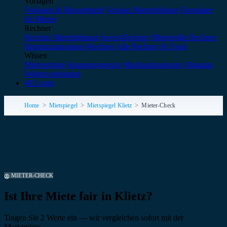
Vorlagen
Vorlagen & Musterbriefe
Vorlage Mieterhöhung
Formulare
für Mieter
Rechner
Rechner Mieterhöhung
Invest-Rechner
Mietrendite Rechner
Restnutzungsdauer-Rechner
Alle Rechner & Tools
Wissen
Mietverträge
Kappungsgrenze
Mietkautionskonto
Magazin
Widget einbinden
Login
Home
Mietspiegel
Mietspiegel Klietz
Mieter-Check
MIETER-CHECK
Ist Ihre Miete fair in Klietz?
Tragen Sie 2 Werte ein — wir vergleichen sofort mit der
Marktmiete.