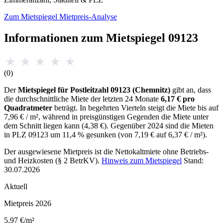
Zum Mietspiegel
Mietpreis-Analyse
Informationen zum Mietspiegel 09123
★
★
★
★
★
(0)
Der
Mietspiegel für Postleitzahl 09123 (Chemnitz)
gibt an, dass
die durchschnittliche Miete der letzten 24 Monate
6,17 € pro
Quadratmeter
beträgt. In begehrten Vierteln steigt die Miete bis auf
7,96 € / m², während in preisgünstigen Gegenden die Miete unter
dem Schnitt liegen kann (4,38 €). Gegenüber 2024 sind die Mieten
in PLZ 09123 um 11,4 % gesunken (von 7,19 € auf 6,37 € / m²).
Der ausgewiesene Mietpreis ist die Nettokaltmiete ohne Betriebs-
und Heizkosten (§ 2 BetrKV).
Hinweis zum Mietspiegel
Stand:
30.07.2026
Aktuell
Mietpreis 2026
5,97 €/m²