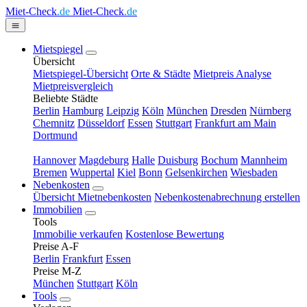
Miet-Check
.de
Miet-Check
.de
Mietspiegel
Übersicht
Mietspiegel-Übersicht
Orte & Städte
Mietpreis Analyse
Mietpreisvergleich
Beliebte Städte
Berlin
Hamburg
Leipzig
Köln
München
Dresden
Nürnberg
Chemnitz
Düsseldorf
Essen
Stuttgart
Frankfurt am Main
Dortmund
Hannover
Magdeburg
Halle
Duisburg
Bochum
Mannheim
Bremen
Wuppertal
Kiel
Bonn
Gelsenkirchen
Wiesbaden
Nebenkosten
Übersicht Mietnebenkosten
Nebenkostenabrechnung erstellen
Immobilien
Tools
Immobilie verkaufen
Kostenlose Bewertung
Preise A-F
Berlin
Frankfurt
Essen
Preise M-Z
München
Stuttgart
Köln
Tools