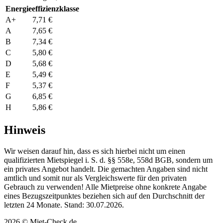
Energieeffizienzklasse
A+
7,71 €
A
7,65 €
B
7,34 €
C
5,80 €
D
5,68 €
E
5,49 €
F
5,37 €
G
6,85 €
H
5,86 €
Hinweis
Wir weisen darauf hin, dass es sich hierbei nicht um einen
qualifizierten Mietspiegel i. S. d. §§ 558e, 558d BGB, sondern um
ein privates Angebot handelt. Die gemachten Angaben sind nicht
amtlich und somit nur als Vergleichswerte für den privaten
Gebrauch zu verwenden! Alle Mietpreise ohne konkrete Angabe
eines Bezugszeitpunktes beziehen sich auf den Durchschnitt der
letzten 24 Monate. Stand: 30.07.2026.
2026 © Miet-Check.de