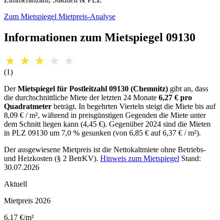
Zum Mietspiegel
Mietpreis-Analyse
Informationen zum Mietspiegel 09130
★
★
★
★
★
(1)
Der
Mietspiegel für Postleitzahl 09130 (Chemnitz)
gibt an, dass
die durchschnittliche Miete der letzten 24 Monate
6,27 € pro
Quadratmeter
beträgt. In begehrten Vierteln steigt die Miete bis auf
8,09 € / m², während in preisgünstigen Gegenden die Miete unter
dem Schnitt liegen kann (4,45 €). Gegenüber 2024 sind die Mieten
in PLZ 09130 um 7,0 % gesunken (von 6,85 € auf 6,37 € / m²).
Der ausgewiesene Mietpreis ist die Nettokaltmiete ohne Betriebs-
und Heizkosten (§ 2 BetrKV).
Hinweis zum Mietspiegel
Stand:
30.07.2026
Aktuell
Mietpreis 2026
6,17 €/m²