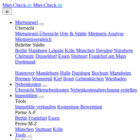
Miet-Check
.de
Miet-Check
.de
Mietspiegel
Übersicht
Mietspiegel-Übersicht
Orte & Städte
Mietpreis Analyse
Mietpreisvergleich
Beliebte Städte
Berlin
Hamburg
Leipzig
Köln
München
Dresden
Nürnberg
Chemnitz
Düsseldorf
Essen
Stuttgart
Frankfurt am Main
Dortmund
Hannover
Magdeburg
Halle
Duisburg
Bochum
Mannheim
Bremen
Wuppertal
Kiel
Bonn
Gelsenkirchen
Wiesbaden
Nebenkosten
Übersicht Mietnebenkosten
Nebenkostenabrechnung erstellen
Immobilien
Tools
Immobilie verkaufen
Kostenlose Bewertung
Preise A-F
Berlin
Frankfurt
Essen
Preise M-Z
München
Stuttgart
Köln
Tools