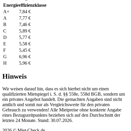
Energieeffizienzklasse
A+
7,84 €
A
7,77 €
B
7,46 €
C
5,89 €
D
5,77 €
E
5,58 €
F
5,45 €
G
6,96 €
H
5,96 €
Hinweis
Wir weisen darauf hin, dass es sich hierbei nicht um einen
qualifizierten Mietspiegel i. S. d. §§ 558e, 558d BGB, sondern um
ein privates Angebot handelt. Die gemachten Angaben sind nicht
amtlich und somit nur als Vergleichswerte für den privaten
Gebrauch zu verwenden! Alle Mietpreise ohne konkrete Angabe
eines Bezugszeitpunktes beziehen sich auf den Durchschnitt der
letzten 24 Monate. Stand: 30.07.2026.
2026 © Miet-Check.de