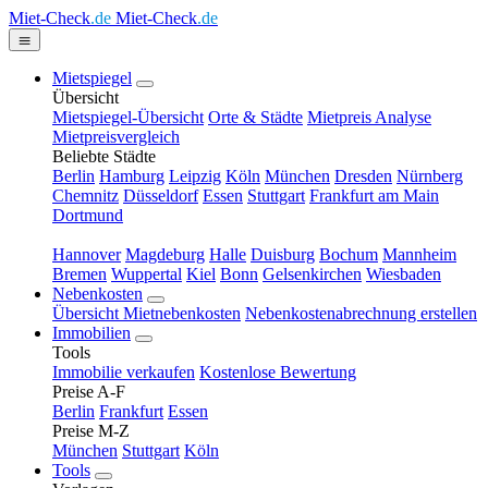
Miet-Check
.de
Miet-Check
.de
Mietspiegel
Übersicht
Mietspiegel-Übersicht
Orte & Städte
Mietpreis Analyse
Mietpreisvergleich
Beliebte Städte
Berlin
Hamburg
Leipzig
Köln
München
Dresden
Nürnberg
Chemnitz
Düsseldorf
Essen
Stuttgart
Frankfurt am Main
Dortmund
Hannover
Magdeburg
Halle
Duisburg
Bochum
Mannheim
Bremen
Wuppertal
Kiel
Bonn
Gelsenkirchen
Wiesbaden
Nebenkosten
Übersicht Mietnebenkosten
Nebenkostenabrechnung erstellen
Immobilien
Tools
Immobilie verkaufen
Kostenlose Bewertung
Preise A-F
Berlin
Frankfurt
Essen
Preise M-Z
München
Stuttgart
Köln
Tools