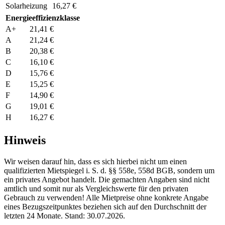
Solarheizung
16,27 €
Energieeffizienzklasse
A+
21,41 €
A
21,24 €
B
20,38 €
C
16,10 €
D
15,76 €
E
15,25 €
F
14,90 €
G
19,01 €
H
16,27 €
Hinweis
Wir weisen darauf hin, dass es sich hierbei nicht um einen
qualifizierten Mietspiegel i. S. d. §§ 558e, 558d BGB, sondern um
ein privates Angebot handelt. Die gemachten Angaben sind nicht
amtlich und somit nur als Vergleichswerte für den privaten
Gebrauch zu verwenden! Alle Mietpreise ohne konkrete Angabe
eines Bezugszeitpunktes beziehen sich auf den Durchschnitt der
letzten 24 Monate. Stand: 30.07.2026.