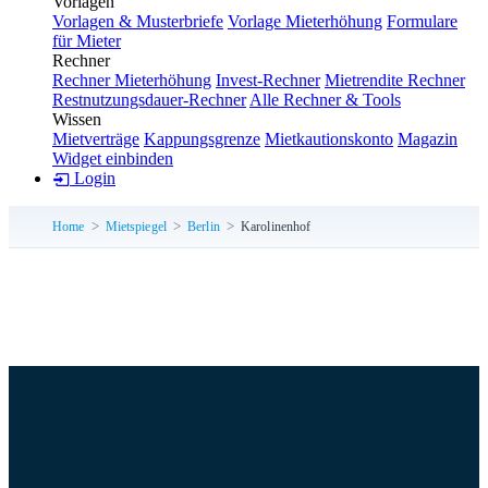
Vorlagen
Vorlagen & Musterbriefe
Vorlage Mieterhöhung
Formulare
für Mieter
Rechner
Rechner Mieterhöhung
Invest-Rechner
Mietrendite Rechner
Restnutzungsdauer-Rechner
Alle Rechner & Tools
Wissen
Mietverträge
Kappungsgrenze
Mietkautionskonto
Magazin
Widget einbinden
Login
Home
Mietspiegel
Berlin
Karolinenhof