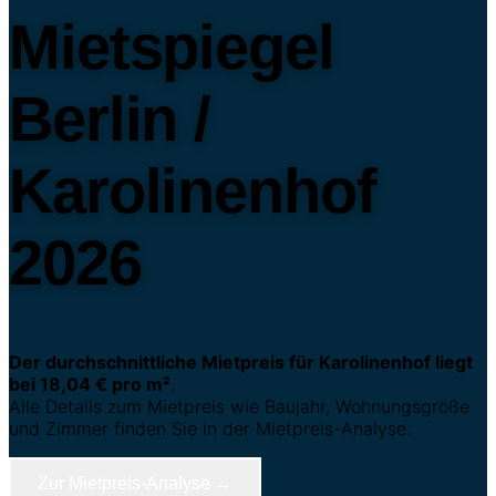
Mietspiegel
Berlin /
Karolinenhof
2026
Der durchschnittliche Mietpreis für Karolinenhof liegt
bei 18,04 € pro m²
.
Alle Details zum Mietpreis wie Baujahr, Wohnungsgröße
und Zimmer finden Sie in der Mietpreis-Analyse.
Zur Mietpreis-Analyse →