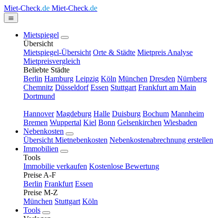
Miet-Check
.de
Miet-Check
.de
Mietspiegel
Übersicht
Mietspiegel-Übersicht
Orte & Städte
Mietpreis Analyse
Mietpreisvergleich
Beliebte Städte
Berlin
Hamburg
Leipzig
Köln
München
Dresden
Nürnberg
Chemnitz
Düsseldorf
Essen
Stuttgart
Frankfurt am Main
Dortmund
Hannover
Magdeburg
Halle
Duisburg
Bochum
Mannheim
Bremen
Wuppertal
Kiel
Bonn
Gelsenkirchen
Wiesbaden
Nebenkosten
Übersicht Mietnebenkosten
Nebenkostenabrechnung erstellen
Immobilien
Tools
Immobilie verkaufen
Kostenlose Bewertung
Preise A-F
Berlin
Frankfurt
Essen
Preise M-Z
München
Stuttgart
Köln
Tools