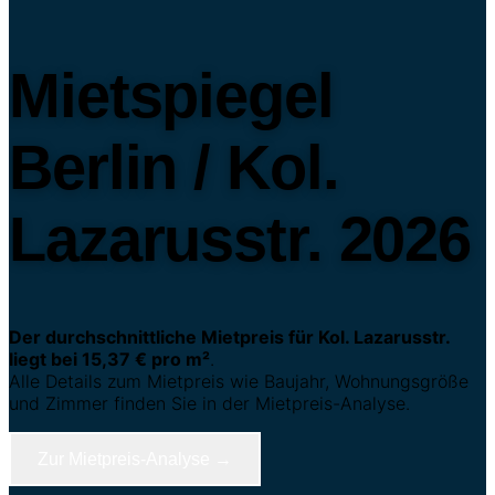
Mietspiegel
Berlin / Kol.
Lazarusstr. 2026
Der durchschnittliche Mietpreis für Kol. Lazarusstr.
liegt bei 15,37 € pro m²
.
Alle Details zum Mietpreis wie Baujahr, Wohnungsgröße
und Zimmer finden Sie in der Mietpreis-Analyse.
Zur Mietpreis-Analyse →