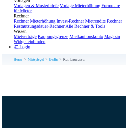
Vorlagen
Vorlagen & Musterbriefe
Vorlage Mieterhöhung
Formulare
für Mieter
Rechner
Rechner Mieterhöhung
Invest-Rechner
Mietrendite Rechner
Restnutzungsdauer-Rechner
Alle Rechner & Tools
Wissen
Mietverträge
Kappungsgrenze
Mietkautionskonto
Magazin
Widget einbinden
Login
Home
Mietspiegel
Berlin
Kol. Lazarusstr.