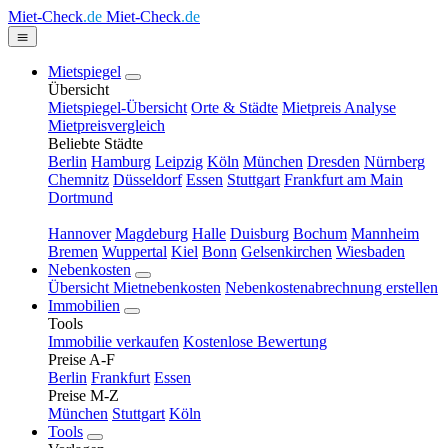
Miet-Check
.de
Miet-Check
.de
Mietspiegel
Übersicht
Mietspiegel-Übersicht
Orte & Städte
Mietpreis Analyse
Mietpreisvergleich
Beliebte Städte
Berlin
Hamburg
Leipzig
Köln
München
Dresden
Nürnberg
Chemnitz
Düsseldorf
Essen
Stuttgart
Frankfurt am Main
Dortmund
Hannover
Magdeburg
Halle
Duisburg
Bochum
Mannheim
Bremen
Wuppertal
Kiel
Bonn
Gelsenkirchen
Wiesbaden
Nebenkosten
Übersicht Mietnebenkosten
Nebenkostenabrechnung erstellen
Immobilien
Tools
Immobilie verkaufen
Kostenlose Bewertung
Preise A-F
Berlin
Frankfurt
Essen
Preise M-Z
München
Stuttgart
Köln
Tools