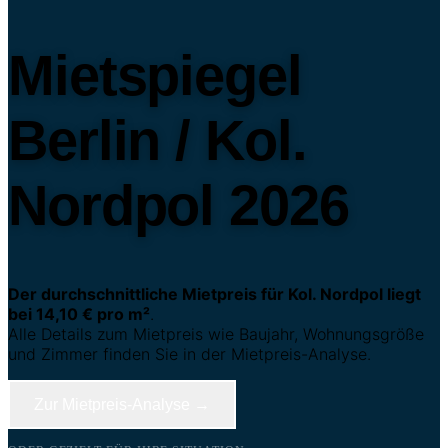
Mietspiegel
Berlin / Kol.
Nordpol 2026
Der durchschnittliche Mietpreis für Kol. Nordpol liegt
bei 14,10 € pro m²
.
Alle Details zum Mietpreis wie Baujahr, Wohnungsgröße
und Zimmer finden Sie in der Mietpreis-Analyse.
Zur Mietpreis-Analyse →