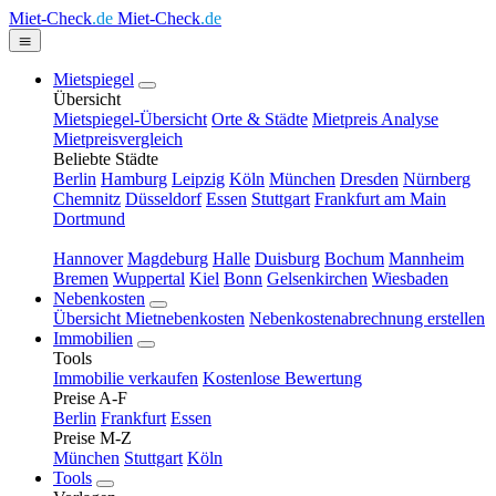
Miet-Check
.de
Miet-Check
.de
Mietspiegel
Übersicht
Mietspiegel-Übersicht
Orte & Städte
Mietpreis Analyse
Mietpreisvergleich
Beliebte Städte
Berlin
Hamburg
Leipzig
Köln
München
Dresden
Nürnberg
Chemnitz
Düsseldorf
Essen
Stuttgart
Frankfurt am Main
Dortmund
Hannover
Magdeburg
Halle
Duisburg
Bochum
Mannheim
Bremen
Wuppertal
Kiel
Bonn
Gelsenkirchen
Wiesbaden
Nebenkosten
Übersicht Mietnebenkosten
Nebenkostenabrechnung erstellen
Immobilien
Tools
Immobilie verkaufen
Kostenlose Bewertung
Preise A-F
Berlin
Frankfurt
Essen
Preise M-Z
München
Stuttgart
Köln
Tools