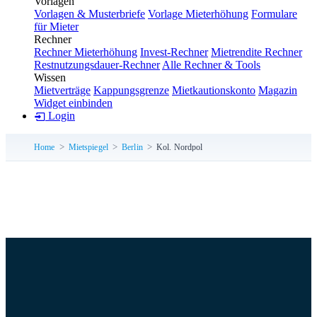
Vorlagen
Vorlagen & Musterbriefe
Vorlage Mieterhöhung
Formulare
für Mieter
Rechner
Rechner Mieterhöhung
Invest-Rechner
Mietrendite Rechner
Restnutzungsdauer-Rechner
Alle Rechner & Tools
Wissen
Mietverträge
Kappungsgrenze
Mietkautionskonto
Magazin
Widget einbinden
Login
Home
Mietspiegel
Berlin
Kol. Nordpol