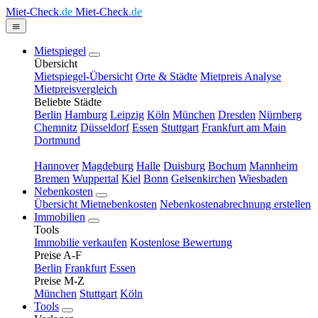
Miet-Check
.de
Miet-Check
.de
Mietspiegel
Übersicht
Mietspiegel-Übersicht
Orte & Städte
Mietpreis Analyse
Mietpreisvergleich
Beliebte Städte
Berlin
Hamburg
Leipzig
Köln
München
Dresden
Nürnberg
Chemnitz
Düsseldorf
Essen
Stuttgart
Frankfurt am Main
Dortmund
Hannover
Magdeburg
Halle
Duisburg
Bochum
Mannheim
Bremen
Wuppertal
Kiel
Bonn
Gelsenkirchen
Wiesbaden
Nebenkosten
Übersicht Mietnebenkosten
Nebenkostenabrechnung erstellen
Immobilien
Tools
Immobilie verkaufen
Kostenlose Bewertung
Preise A-F
Berlin
Frankfurt
Essen
Preise M-Z
München
Stuttgart
Köln
Tools