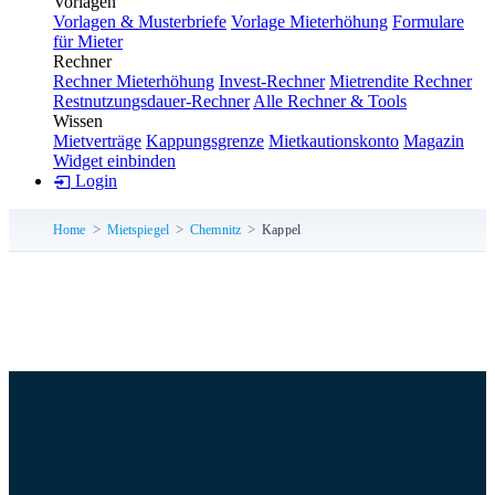
Vorlagen
Vorlagen & Musterbriefe
Vorlage Mieterhöhung
Formulare
für Mieter
Rechner
Rechner Mieterhöhung
Invest-Rechner
Mietrendite Rechner
Restnutzungsdauer-Rechner
Alle Rechner & Tools
Wissen
Mietverträge
Kappungsgrenze
Mietkautionskonto
Magazin
Widget einbinden
Login
Home
Mietspiegel
Chemnitz
Kappel