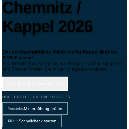
Chemnitz /
Kappel 2026
Der durchschnittliche Mietpreis für Kappel liegt bei
6,29 € pro m²
.
Alle Details zum Mietpreis wie Baujahr, Wohnungsgröße
und Zimmer finden Sie in der Mietpreis-Analyse.
Zur Mietpreis-Analyse →
ODER GEZIELT FÜR IHRE SITUATION
Mieterhöhung prüfen
Vermieter:
Schnellcheck starten
Mieter: