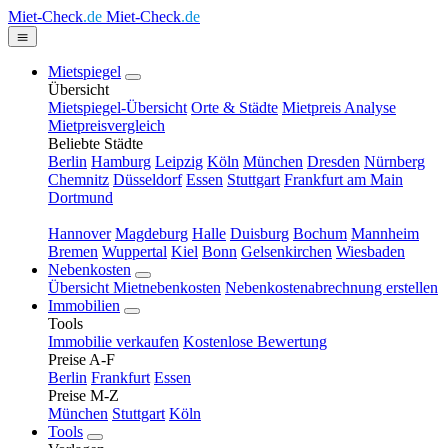
Miet-Check
.de
Miet-Check
.de
Mietspiegel
Übersicht
Mietspiegel-Übersicht
Orte & Städte
Mietpreis Analyse
Mietpreisvergleich
Beliebte Städte
Berlin
Hamburg
Leipzig
Köln
München
Dresden
Nürnberg
Chemnitz
Düsseldorf
Essen
Stuttgart
Frankfurt am Main
Dortmund
Hannover
Magdeburg
Halle
Duisburg
Bochum
Mannheim
Bremen
Wuppertal
Kiel
Bonn
Gelsenkirchen
Wiesbaden
Nebenkosten
Übersicht Mietnebenkosten
Nebenkostenabrechnung erstellen
Immobilien
Tools
Immobilie verkaufen
Kostenlose Bewertung
Preise A-F
Berlin
Frankfurt
Essen
Preise M-Z
München
Stuttgart
Köln
Tools