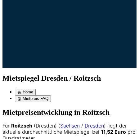
Mietspiegel Dresden / Roitzsch
Home
Mietpreis FAQ
Mietpreisentwicklung in Roitzsch
Für
Roitzsch
(Dresden) (
Sachsen
/
Dresden
) liegt der
aktuelle durchschnittliche Mietspiegel bei
11,52 Euro
pro
Quadratmeter.