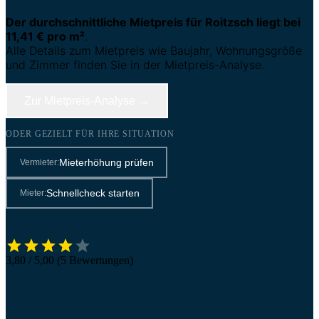
Der durchschnittliche Mietpreis für Roitzsch liegt bei
11,41 € pro m²
.
Alle Details zum Mietpreis wie Baujahr, Wohnungsgröße
und Zimmer finden Sie in der Mietpreis-Analyse.
Zur Mietpreis-Analyse →
ODER GEZIELT FÜR IHRE SITUATION
Mieterhöhung prüfen
Vermieter:
Schnellcheck starten
Mieter:
3,80 / 5,00 (5 Bewertungen)