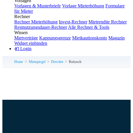
Vorlagen
Vorlagen & Musterbriefe
Vorlage Mieterhöhung
Formulare
für Mieter
Rechner
Rechner Mieterhöhung
Invest-Rechner
Mietrendite Rechner
Restnutzungsdauer-Rechner
Alle Rechner & Tools
Wissen
Mietverträge
Kappungsgrenze
Mietkautionskonto
Magazin
Widget einbinden
Login
Home
Mietspiegel
Dresden
Roitzsch