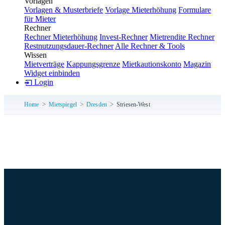
Vorlagen
Vorlagen & Musterbriefe
Vorlage Mieterhöhung
Formulare
für Mieter
Rechner
Rechner Mieterhöhung
Invest-Rechner
Mietrendite Rechner
Restnutzungsdauer-Rechner
Alle Rechner & Tools
Wissen
Mietverträge
Kappungsgrenze
Mietkautionskonto
Magazin
Widget einbinden
Login
Home
Mietspiegel
Dresden
Striesen-West