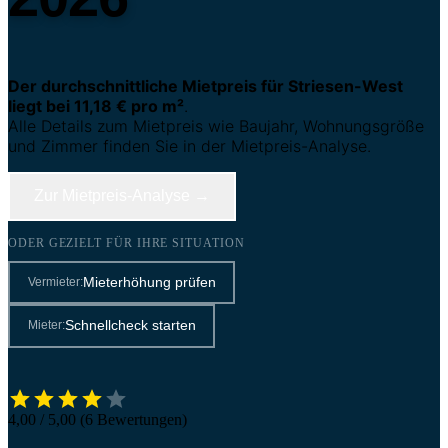
Der durchschnittliche Mietpreis für Striesen-West
liegt bei 11,18 € pro m²
.
Alle Details zum Mietpreis wie Baujahr, Wohnungsgröße
und Zimmer finden Sie in der Mietpreis-Analyse.
Zur Mietpreis-Analyse →
ODER GEZIELT FÜR IHRE SITUATION
Mieterhöhung prüfen
Vermieter:
Schnellcheck starten
Mieter:
4,00 / 5,00 (6 Bewertungen)