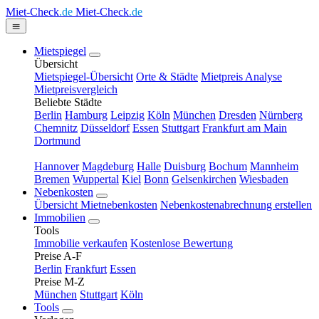
Miet-Check
.de
Miet-Check
.de
Mietspiegel
Übersicht
Mietspiegel-Übersicht
Orte & Städte
Mietpreis Analyse
Mietpreisvergleich
Beliebte Städte
Berlin
Hamburg
Leipzig
Köln
München
Dresden
Nürnberg
Chemnitz
Düsseldorf
Essen
Stuttgart
Frankfurt am Main
Dortmund
Hannover
Magdeburg
Halle
Duisburg
Bochum
Mannheim
Bremen
Wuppertal
Kiel
Bonn
Gelsenkirchen
Wiesbaden
Nebenkosten
Übersicht Mietnebenkosten
Nebenkostenabrechnung erstellen
Immobilien
Tools
Immobilie verkaufen
Kostenlose Bewertung
Preise A-F
Berlin
Frankfurt
Essen
Preise M-Z
München
Stuttgart
Köln
Tools