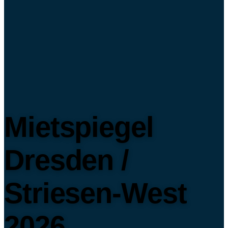
Mietspiegel
Dresden /
Striesen-West
2026